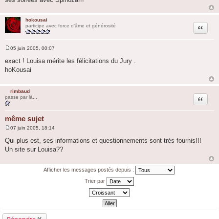
hokousai
Citation
participe avec force d'âme et générosité
05 juin 2005, 00:07
M
e
exact ! Louisa mérite les félicitations du Jury .
s
hoKousai
s
a
g
e
rimbaud
Citation
passe par là...
même sujet
07 juin 2005, 18:14
M
e
Qui plus est, ses informations et questionnements sont très fournis!!!
s
Un site sur Louisa??
s
a
g
e
Afficher les messages postés depuis :
Trier par