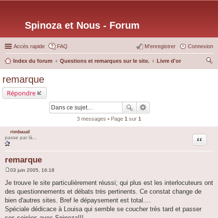
Spinoza et Nous - Forum
Accès rapide
FAQ
M’enregistrer
Connexion
Index du forum
Questions et remarques sur le site.
Livre d'or
ec
remarque
her
Répondre
ch
er
3 messages • Page
1
sur
1
rimbaud
Citation
passe par là...
remarque
03 juin 2005, 16:18
M
e
Je trouve le site particulièrement réussi; qui plus est les interlocuteurs ont
s
des questionnements et débats très pertinents. Ce constat change de
s
a
bien d'autres sites. Bref le dépaysement est total....
g
Spéciale dédicace à Louisa qui semble se coucher très tard et passer
e
ses soirées avec Spinoza!!!