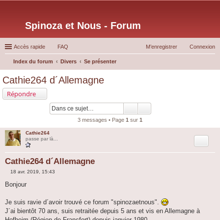
Spinoza et Nous - Forum
Accès rapide
FAQ
M’enregistrer
Connexion
Index du forum
Divers
Se présenter
ec
Cathie264 d´Allemagne
her
Répondre
ch
er
3 messages • Page
1
sur
1
Cathie264
Citation
passe par là...
Cathie264 d´Allemagne
18 avr. 2019, 15:43
M
e
Bonjour
s
s
a
Je suis ravie d´avoir trouvé ce forum "spinozaetnous".
g
J´ai bientôt 70 ans, suis retraitée depuis 5 ans et vis en Allemagne à
e
Hofheim (Région de Francfort) depuis janvier 1980.