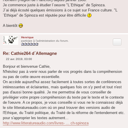
Je commence juste à étudier l´oeuvre "L´Ethique" de Spinoza.
J´ai déjà écouté quelques émissions à ce sujet sur France culture. "L
´Ethique" de Spinoza est réputée pour être difficile
A bientôt
Henrique
Citation
participe à l'administration du forum.
Re: Cathie264 d´Allemagne
22 avr. 2019, 03:00
M
e
Bonjour et bienvenue Cathie,
s
N'hésitez pas à venir nous parler de vos progrès dans la compréhension
s
a
ou pas de cette œuvre essentielle.
g
On accède aujourd'hui assez facilement à toutes sortes de conférences
e
intéressantes et éclairantes, mais quelques fois on s'y perd et tout n'est
pas d'aussi bonne qualité. Je me permettrai de vous conseiller de
privilégier votre propre compréhension du texte par le texte et le contexte
de l'oeuvre. A ce propos, je vous conseille si vous ne le connaissez déjà
le site litteratureaudio.com où on peut trouver des versions audio de
l'Ethique, du Traité politique, du Traité de la réforme de l'entendement etc.
pour s'approprier les textes autrement...
http://www.litteratureaudio.com/livres- ... ch-spinoza