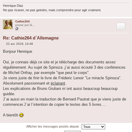
Henrique Diaz
Ne pas ricaner, ne pas geindre, mais comprendre pour agir vraiment.
Cathie264
Citation
passe par là...
Re: Cathie264 d´Allemagne
22 avr. 2019, 14:48
M
e
Bonjour Henrique
s
s
a
Oui, je connais déjà ce site et je télécharge des documents assez
g
régulièrement. Au sujet de Spinoza ,j´ai aussi écouté 3 des conférences
e
de Michel Onfray, par exemple "que peut le corps".
Je viens juste de finir le livre de Fréderic Lenoir "Le miracle Spinoza".
Absolument passionnant et
éclairant
.
Les explications de Bruno Giuliani m´ont aussi beaucoup beaucoup
guidée.
J´ai aussi en main la traduction de Bernard Pautrat que je viens juste de
commencer.J´ai l´intention de copier le textes des 5 livres....
A bientôt
Afficher les messages postés depuis :