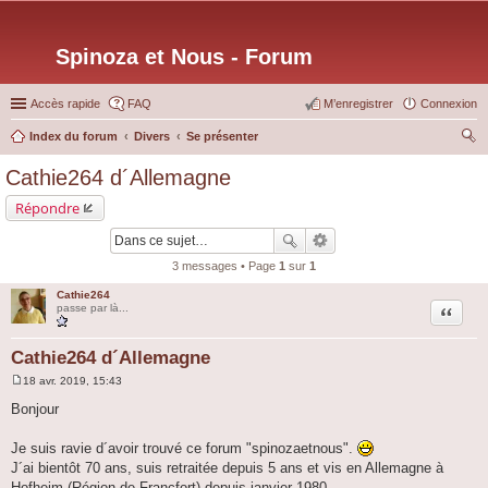
Spinoza et Nous - Forum
Accès rapide
FAQ
M’enregistrer
Connexion
Index du forum
Divers
Se présenter
ec
Cathie264 d´Allemagne
her
Répondre
ch
er
3 messages • Page
1
sur
1
Cathie264
Citation
passe par là...
Cathie264 d´Allemagne
18 avr. 2019, 15:43
M
e
Bonjour
s
s
a
Je suis ravie d´avoir trouvé ce forum "spinozaetnous".
g
J´ai bientôt 70 ans, suis retraitée depuis 5 ans et vis en Allemagne à
e
Hofheim (Région de Francfort) depuis janvier 1980.