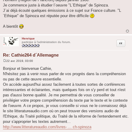
Je commence juste à étudier l´oeuvre "L´Ethique" de Spinoza.
J´ai déjà écouté quelques émissions à ce sujet sur France culture. "L
´Ethique" de Spinoza est réputée pour être difficile
A bientôt
Henrique
Citation
participe à l'administration du forum.
Re: Cathie264 d´Allemagne
22 avr. 2019, 03:00
M
e
Bonjour et bienvenue Cathie,
s
N'hésitez pas à venir nous parler de vos progrès dans la compréhension
s
a
ou pas de cette œuvre essentielle.
g
On accède aujourd'hui assez facilement à toutes sortes de conférences
e
intéressantes et éclairantes, mais quelques fois on s'y perd et tout n'est
pas d'aussi bonne qualité. Je me permettrai de vous conseiller de
privilégier votre propre compréhension du texte par le texte et le contexte
de l'oeuvre. A ce propos, je vous conseille si vous ne le connaissez déjà
le site litteratureaudio.com où on peut trouver des versions audio de
l'Ethique, du Traité politique, du Traité de la réforme de l'entendement etc.
pour s'approprier les textes autrement...
http://www.litteratureaudio.com/livres- ... ch-spinoza