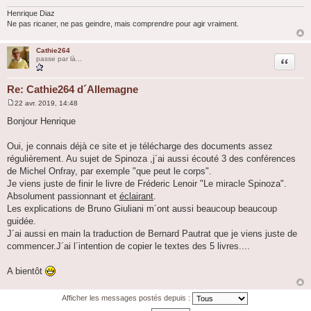
Henrique Diaz
Ne pas ricaner, ne pas geindre, mais comprendre pour agir vraiment.
Cathie264
Citation
passe par là...
Re: Cathie264 d´Allemagne
22 avr. 2019, 14:48
M
e
Bonjour Henrique
s
s
a
Oui, je connais déjà ce site et je télécharge des documents assez
g
régulièrement. Au sujet de Spinoza ,j´ai aussi écouté 3 des conférences
e
de Michel Onfray, par exemple "que peut le corps".
Je viens juste de finir le livre de Fréderic Lenoir "Le miracle Spinoza".
Absolument passionnant et
éclairant
.
Les explications de Bruno Giuliani m´ont aussi beaucoup beaucoup
guidée.
J´ai aussi en main la traduction de Bernard Pautrat que je viens juste de
commencer.J´ai l´intention de copier le textes des 5 livres....
A bientôt
Afficher les messages postés depuis :