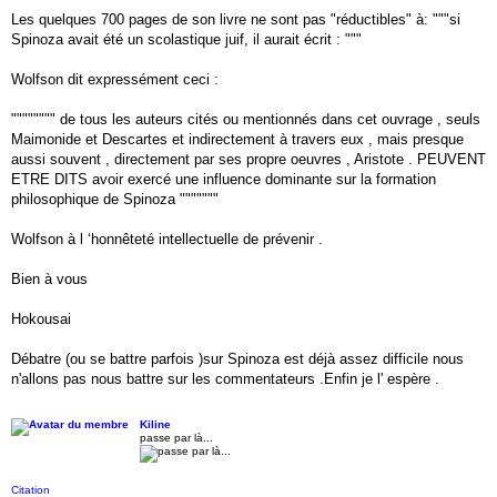
Les quelques 700 pages de son livre ne sont pas "réductibles" à: """si
Spinoza avait été un scolastique juif, il aurait écrit : """
Wolfson dit expressément ceci :
"""""""" de tous les auteurs cités ou mentionnés dans cet ouvrage , seuls
Maimonide et Descartes et indirectement à travers eux , mais presque
aussi souvent , directement par ses propre oeuvres , Aristote . PEUVENT
ETRE DITS avoir exercé une influence dominante sur la formation
philosophique de Spinoza """""""
Wolfson à l ‘honnêteté intellectuelle de prévenir .
Bien à vous
Hokousai
Débatre (ou se battre parfois )sur Spinoza est déjà assez difficile nous
n'allons pas nous battre sur les commentateurs .Enfin je l' espère .
Kiline
passe par là...
Citation