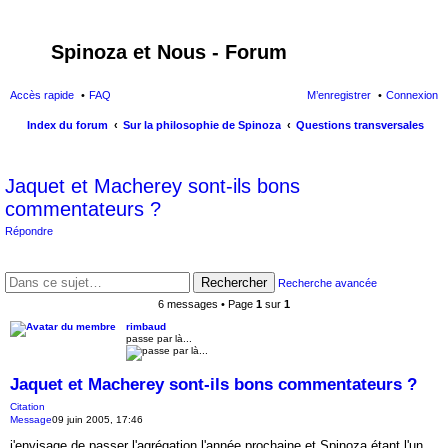
Spinoza et Nous - Forum
Accès rapide
FAQ
M’enregistrer
Connexion
Index du forum
Sur la philosophie de Spinoza
Questions transversales
ec
Jaquet et Macherey sont-ils bons
her
commentateurs ?
ch
Répondre
er
Rechercher
Recherche avancée
6 messages • Page
1
sur
1
rimbaud
passe par là...
Jaquet et Macherey sont-ils bons commentateurs ?
Citation
Message
09 juin 2005, 17:46
j'envisage de passer l'agrégation l'année prochaine et Spinoza étant l'un