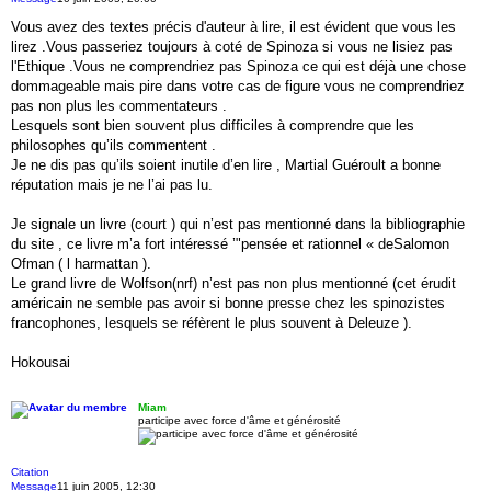
Vous avez des textes précis d'auteur à lire, il est évident que vous les
lirez .Vous passeriez toujours à coté de Spinoza si vous ne lisiez pas
l'Ethique .Vous ne comprendriez pas Spinoza ce qui est déjà une chose
dommageable mais pire dans votre cas de figure vous ne comprendriez
pas non plus les commentateurs .
Lesquels sont bien souvent plus difficiles à comprendre que les
philosophes qu’ils commentent .
Je ne dis pas qu’ils soient inutile d’en lire , Martial Guéroult a bonne
réputation mais je ne l’ai pas lu.
Je signale un livre (court ) qui n’est pas mentionné dans la bibliographie
du site , ce livre m’a fort intéressé ’"pensée et rationnel « deSalomon
Ofman ( l harmattan ).
Le grand livre de Wolfson(nrf) n’est pas non plus mentionné (cet érudit
américain ne semble pas avoir si bonne presse chez les spinozistes
francophones, lesquels se réfèrent le plus souvent à Deleuze ).
Hokousai
Miam
participe avec force d'âme et générosité
Citation
Message
11 juin 2005, 12:30