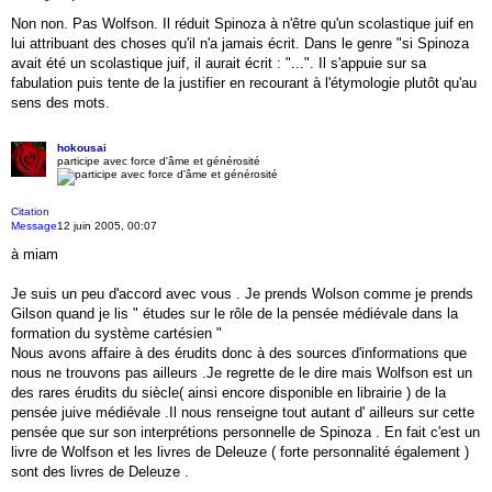
Non non. Pas Wolfson. Il réduit Spinoza à n'être qu'un scolastique juif en
lui attribuant des choses qu'il n'a jamais écrit. Dans le genre "si Spinoza
avait été un scolastique juif, il aurait écrit : "...". Il s'appuie sur sa
fabulation puis tente de la justifier en recourant à l'étymologie plutôt qu'au
sens des mots.
hokousai
participe avec force d'âme et générosité
Citation
Message
12 juin 2005, 00:07
à miam
Je suis un peu d'accord avec vous . Je prends Wolson comme je prends
Gilson quand je lis " études sur le rôle de la pensée médiévale dans la
formation du système cartésien "
Nous avons affaire à des érudits donc à des sources d'informations que
nous ne trouvons pas ailleurs .Je regrette de le dire mais Wolfson est un
des rares érudits du siècle( ainsi encore disponible en librairie ) de la
pensée juive médiévale .Il nous renseigne tout autant d' ailleurs sur cette
pensée que sur son interprétions personnelle de Spinoza . En fait c'est un
livre de Wolfson et les livres de Deleuze ( forte personnalité également )
sont des livres de Deleuze .