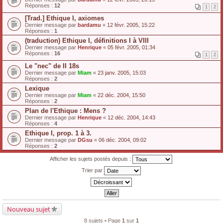
Réponses :
12
1
2
[Trad.] Ethique I, axiomes
Dernier message par
bardamu
«
12 févr. 2005, 15:22
Réponses :
1
(traduction) Ethique I, définitions I à VIII
Dernier message par
Henrique
«
05 févr. 2005, 01:34
Réponses :
16
1
2
Le "nec" de II 18s
Dernier message par
Miam
«
23 janv. 2005, 15:03
Réponses :
2
Lexique
Dernier message par
Miam
«
22 déc. 2004, 15:50
Réponses :
2
Plan de l'Ethique : Mens ?
Dernier message par
Henrique
«
12 déc. 2004, 14:43
Réponses :
4
Ethique I, prop. 1 à 3.
Dernier message par
DGsu
«
06 déc. 2004, 09:02
Réponses :
2
Afficher les sujets postés depuis :
Trier par
Nouveau sujet
8 sujets • Page
1
sur
1