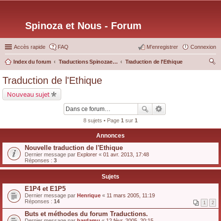
Spinoza et Nous - Forum
Accès rapide
FAQ
M’enregistrer
Connexion
Index du forum
Traductions Spinozaetnous.org
Traduction de l'Ethique
ec
Traduction de l'Ethique
her
Nouveau sujet
ch
er
8 sujets • Page
1
sur
1
Annonces
Nouvelle traduction de l'Ethique
Dernier message par
Explorer
«
01 avr. 2013, 17:48
Réponses :
3
Sujets
E1P4 et E1P5
Dernier message par
Henrique
«
11 mars 2005, 11:19
Réponses :
14
1
2
Buts et méthodes du forum Traductions.
Dernier message par
bardamu
«
12 févr. 2005, 20:15