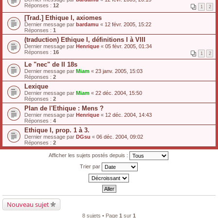
Réponses :
12
1
2
[Trad.] Ethique I, axiomes
Dernier message par
bardamu
«
12 févr. 2005, 15:22
Réponses :
1
(traduction) Ethique I, définitions I à VIII
Dernier message par
Henrique
«
05 févr. 2005, 01:34
Réponses :
16
1
2
Le "nec" de II 18s
Dernier message par
Miam
«
23 janv. 2005, 15:03
Réponses :
2
Lexique
Dernier message par
Miam
«
22 déc. 2004, 15:50
Réponses :
2
Plan de l'Ethique : Mens ?
Dernier message par
Henrique
«
12 déc. 2004, 14:43
Réponses :
4
Ethique I, prop. 1 à 3.
Dernier message par
DGsu
«
06 déc. 2004, 09:02
Réponses :
2
Afficher les sujets postés depuis :
Trier par
Nouveau sujet
8 sujets • Page
1
sur
1