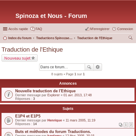
Spinoza et Nous - Forum
Accès rapide
FAQ
M’enregistrer
Connexion
Index du forum
Traductions Spinozaetnous.org
Traduction de l'Ethique
ec
Traduction de l'Ethique
her
Nouveau sujet
ch
er
8 sujets • Page
1
sur
1
Annonces
Nouvelle traduction de l'Ethique
Dernier message par
Explorer
«
01 avr. 2013, 17:48
Réponses :
3
Sujets
E1P4 et E1P5
Dernier message par
Henrique
«
11 mars 2005, 11:19
Réponses :
14
1
2
Buts et méthodes du forum Traductions.
Dernier message par
bardamu
«
12 févr. 2005, 20:15