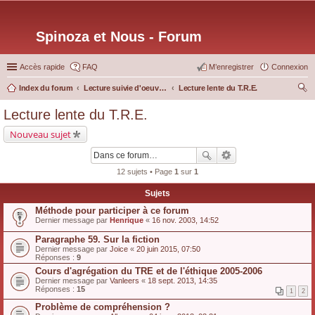
Spinoza et Nous - Forum
Accès rapide
FAQ
M’enregistrer
Connexion
Index du forum
Lecture suivie d'oeuvres particulières
Lecture lente du T.R.E.
ec
Lecture lente du T.R.E.
her
Nouveau sujet
ch
er
12 sujets • Page
1
sur
1
Sujets
Méthode pour participer à ce forum
Dernier message par
Henrique
«
16 nov. 2003, 14:52
Paragraphe 59. Sur la fiction
Dernier message par
Joice
«
20 juin 2015, 07:50
Réponses :
9
Cours d'agrégation du TRE et de l'éthique 2005-2006
Dernier message par
Vanleers
«
18 sept. 2013, 14:35
Réponses :
15
1
2
Problème de compréhension ?