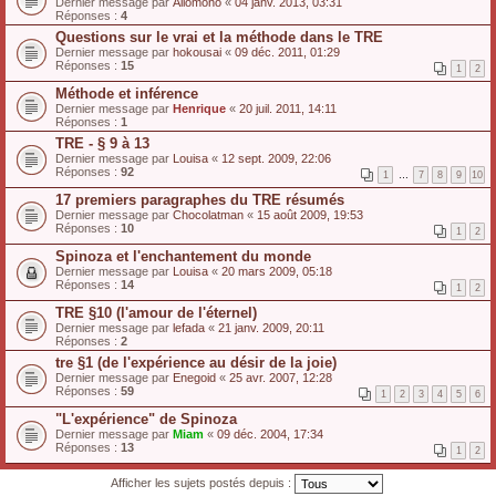
Dernier message par
Allomono
«
04 janv. 2013, 03:31
Réponses :
4
Questions sur le vrai et la méthode dans le TRE
Dernier message par
hokousai
«
09 déc. 2011, 01:29
Réponses :
15
1
2
Méthode et inférence
Dernier message par
Henrique
«
20 juil. 2011, 14:11
Réponses :
1
TRE - § 9 à 13
Dernier message par
Louisa
«
12 sept. 2009, 22:06
Réponses :
92
1
…
7
8
9
10
17 premiers paragraphes du TRE résumés
Dernier message par
Chocolatman
«
15 août 2009, 19:53
Réponses :
10
1
2
Spinoza et l'enchantement du monde
Dernier message par
Louisa
«
20 mars 2009, 05:18
Réponses :
14
1
2
TRE §10 (l'amour de l'éternel)
Dernier message par
lefada
«
21 janv. 2009, 20:11
Réponses :
2
tre §1 (de l'expérience au désir de la joie)
Dernier message par
Enegoid
«
25 avr. 2007, 12:28
Réponses :
59
1
2
3
4
5
6
"L'expérience" de Spinoza
Dernier message par
Miam
«
09 déc. 2004, 17:34
Réponses :
13
1
2
Afficher les sujets postés depuis :