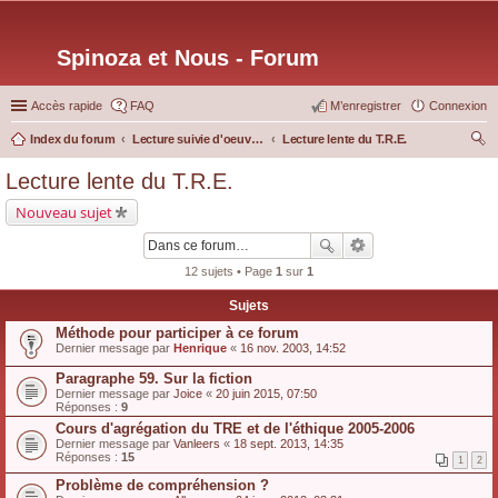
Spinoza et Nous - Forum
Accès rapide
FAQ
M’enregistrer
Connexion
Index du forum
Lecture suivie d'oeuvres particulières
Lecture lente du T.R.E.
ec
Lecture lente du T.R.E.
her
Nouveau sujet
ch
er
12 sujets • Page
1
sur
1
Sujets
Méthode pour participer à ce forum
Dernier message par
Henrique
«
16 nov. 2003, 14:52
Paragraphe 59. Sur la fiction
Dernier message par
Joice
«
20 juin 2015, 07:50
Réponses :
9
Cours d'agrégation du TRE et de l'éthique 2005-2006
Dernier message par
Vanleers
«
18 sept. 2013, 14:35
Réponses :
15
1
2
Problème de compréhension ?