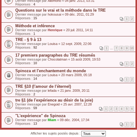
Dernier message par
Allomono
«
04 janv. 2013, 03:31
Réponses :
4
Questions sur le vrai et la méthode dans le TRE
Dernier message par
hokousai
«
09 déc. 2011, 01:29
Réponses :
15
1
2
Méthode et inférence
Dernier message par
Henrique
«
20 juil. 2011, 14:11
Réponses :
1
TRE - § 9 à 13
Dernier message par
Louisa
«
12 sept. 2009, 22:06
Réponses :
92
1
…
7
8
9
10
17 premiers paragraphes du TRE résumés
Dernier message par
Chocolatman
«
15 août 2009, 19:53
Réponses :
10
1
2
Spinoza et l'enchantement du monde
Dernier message par
Louisa
«
20 mars 2009, 05:18
Réponses :
14
1
2
TRE §10 (l'amour de l'éternel)
Dernier message par
lefada
«
21 janv. 2009, 20:11
Réponses :
2
tre §1 (de l'expérience au désir de la joie)
Dernier message par
Enegoid
«
25 avr. 2007, 12:28
Réponses :
59
1
2
3
4
5
6
"L'expérience" de Spinoza
Dernier message par
Miam
«
09 déc. 2004, 17:34
Réponses :
13
1
2
Afficher les sujets postés depuis :