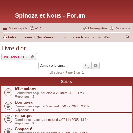
Spinoza et Nous - Forum
Accès rapide
FAQ
M’enregistrer
Connexion
Index du forum
Questions et remarques sur le site.
Livre d'or
ec
Livre d'or
her
Nouveau sujet
ch
er
10 sujets • Page
1
sur
1
Sujets
félicitations
Dernier message par
aldo
«
20 mars 2017, 17:30
Réponses :
3
Bon travail
Dernier message par
Wechsel
«
20 juil. 2005, 20:35
Réponses :
1
remarque
Dernier message par
rimbaud
«
07 juin 2005, 18:14
Réponses :
2
Chapeau!