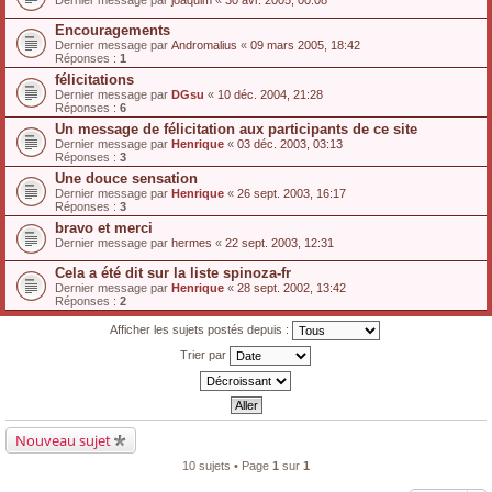
Dernier message par
joaquim
«
30 avr. 2005, 00:08
Encouragements
Dernier message par
Andromalius
«
09 mars 2005, 18:42
Réponses :
1
félicitations
Dernier message par
DGsu
«
10 déc. 2004, 21:28
Réponses :
6
Un message de félicitation aux participants de ce site
Dernier message par
Henrique
«
03 déc. 2003, 03:13
Réponses :
3
Une douce sensation
Dernier message par
Henrique
«
26 sept. 2003, 16:17
Réponses :
3
bravo et merci
Dernier message par
hermes
«
22 sept. 2003, 12:31
Cela a été dit sur la liste spinoza-fr
Dernier message par
Henrique
«
28 sept. 2002, 13:42
Réponses :
2
Afficher les sujets postés depuis :
Trier par
Nouveau sujet
10 sujets • Page
1
sur
1