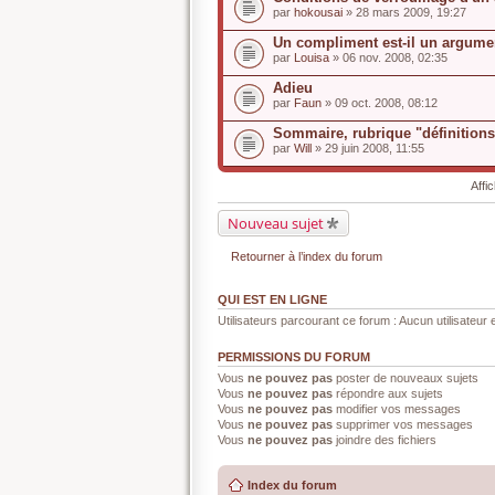
s
par
hokousai
» 28 mars 2009, 19:27
u
j
Un compliment est-il un argum
e
par
t
Louisa
» 06 nov. 2008, 02:35
a
u
Adieu
n
par
Faun
» 09 oct. 2008, 08:12
s
o
Sommaire, rubrique "définitions
n
par
Will
» 29 juin 2008, 11:55
d
a
g
Affi
e
.
Nouveau sujet
Retourner à l’index du forum
QUI EST EN LIGNE
Utilisateurs parcourant ce forum : Aucun utilisateur e
PERMISSIONS DU FORUM
Vous
ne pouvez pas
poster de nouveaux sujets
Vous
ne pouvez pas
répondre aux sujets
Vous
ne pouvez pas
modifier vos messages
Vous
ne pouvez pas
supprimer vos messages
Vous
ne pouvez pas
joindre des fichiers
Index du forum