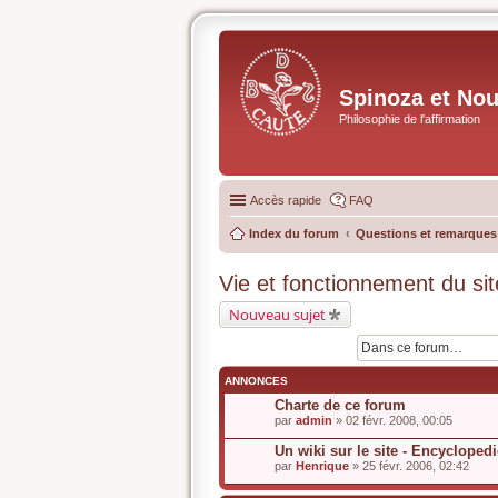
Spinoza et No
Philosophie de l'affirmation
Accès rapide
FAQ
Index du forum
Questions et remarques s
Vie et fonctionnement du sit
Nouveau sujet
ANNONCES
Charte de ce forum
par
admin
» 02 févr. 2008, 00:05
Un wiki sur le site - Encycloped
par
Henrique
» 25 févr. 2006, 02:42