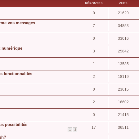
RÉPONSES
VUES
0
21629
orme vos messages
7
34853
0
33016
at numérique
3
25842
1
13585
s fonctionnalités
2
18119
0
23615
2
16602
0
21415
s possibilités
17
36511
1
2
ish?