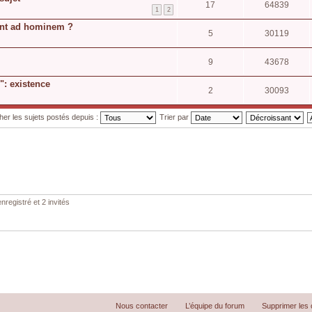
17
64839
1
2
ent ad hominem ?
5
30119
9
43678
": existence
2
30093
cher les sujets postés depuis :
Trier par
nregistré et 2 invités
Nous contacter
L’équipe du forum
Supprimer les 