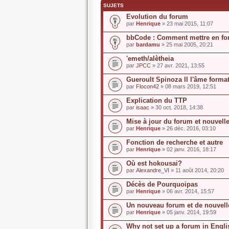
SUJETS
Evolution du forum
par
Henrique
» 23 mai 2015, 11:07
bbCode : Comment mettre en f
par
bardamu
» 25 mai 2005, 20:21
'emeth/alètheia
par
JPCC
» 27 avr. 2021, 13:55
Gueroult Spinoza II l'âme form
par
Flocon42
» 08 mars 2019, 12:51
Explication du TTP
par
isaac
» 30 oct. 2018, 14:38
Mise à jour du forum et nouvelle
par
Henrique
» 26 déc. 2016, 03:10
Fonction de recherche et autre
par
Henrique
» 02 janv. 2016, 18:17
Où est hokousai?
par
Alexandre_VI
» 11 août 2014, 20:20
Décès de Pourquoipas
par
Henrique
» 06 avr. 2014, 15:57
Un nouveau forum et de nouvelle
par
Henrique
» 05 janv. 2014, 19:59
Why not set up a forum in Engl