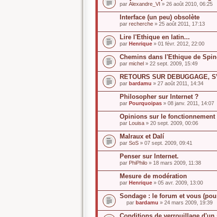
par
Alexandre_VI
» 26 août 2010, 06:25
Interface (un peu) obsolète
par
recherche
» 25 août 2011, 17:13
Lire l'Ethique en latin...
par
Henrique
» 01 févr. 2012, 22:00
Chemins dans l'Ethique de Spi
par
michel
» 22 sept. 2009, 15:49
RETOURS SUR DEBUGGAGE, S
par
bardamu
» 27 août 2011, 14:34
Philosopher sur Internet ?
par
Pourquoipas
» 08 janv. 2011, 14:07
Opinions sur le fonctionnement 
par
Louisa
» 20 sept. 2009, 00:06
Malraux et Dalí
par
SoS
» 07 sept. 2009, 09:41
Penser sur Internet.
par
PhiPhilo
» 18 mars 2009, 11:38
Mesure de modération
par
Henrique
» 05 avr. 2009, 13:00
Sondage : le forum et vous (pou
par
bardamu
» 24 mars 2009, 19:39
C
e
Conditions de verrouillage d'un 