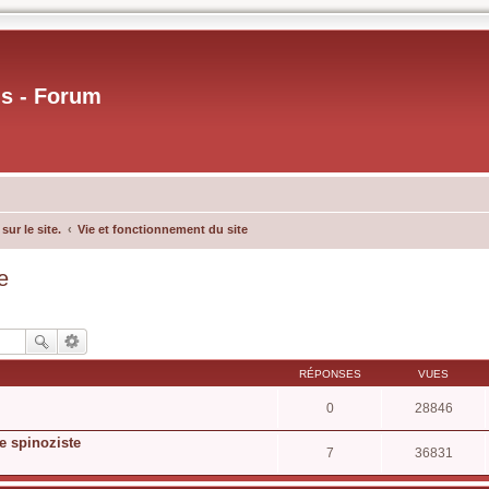
us - Forum
ur le site.
Vie et fonctionnement du site
e
RÉPONSES
VUES
0
28846
ie spinoziste
7
36831