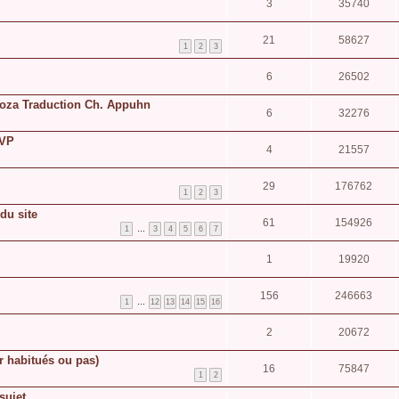
3
35740
21
58627
1
2
3
6
26502
noza Traduction Ch. Appuhn
6
32276
VP
4
21557
29
176762
1
2
3
du site
61
154926
1
…
3
4
5
6
7
1
19920
156
246663
1
…
12
13
14
15
16
2
20672
r habitués ou pas)
16
75847
1
2
sujet