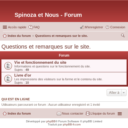
Spinoza et Nous - Forum
Accès rapide
FAQ
M’enregistrer
Connexion
Index du forum
Questions et remarques sur le site.
ec
Questions et remarques sur le site.
her
Forum
ch
Vie et fonctionnement du site
er
Informations et questions sur le fonctionnement du site.
Sujets :
49
Livre d'or
Les impressions des visiteurs sur la forme et le contenu du site.
Sujets :
10
Aller à
QUI EST EN LIGNE
Utilisateurs parcourant ce forum : Aucun utilisateur enregistré et 1 invité
Index du forum
Nous contacter
L’équipe du forum
Développé par
phpBB
® Forum Software © phpBB Limited
Traduit par
phpBB-fr.com