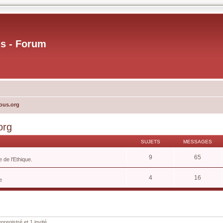
us - Forum
ous.org
org
SUJETS
MESSAGES
9
65
 de l'Ethique.
4
16
e
nregistré et 1 invité