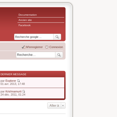
Documentation
Ancien site
Facebook
M’enregistrer
Connexion
DERNIER MESSAGE
par
Explorer
V
01 avr. 2013, 17:48
o
i
par
Krishnamurti
r
V
24 déc. 2011, 01:24
l
o
e
i
d
r
Aller à
e
l
r
e
n
d
i
e