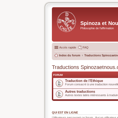
Spinoza et No
Philosophie de l'affirmation
Accès rapide
FAQ
Index du forum
Traductions Spinozaetn
Traductions Spinozaetnous.
FORUM
Traduction de l'Ethique
Forum consacré à une traduction nouvelle
Autres traductions
Autres textes latins intéressants à traduir
QUI EST EN LIGNE
Utilisateurs parcourant ce forum : Aucun utilisateur e