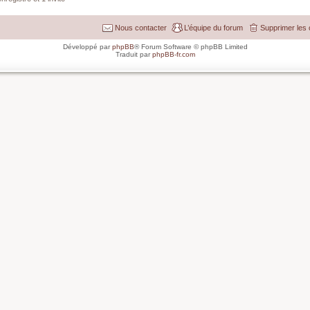
Nous contacter
L’équipe du forum
Supprimer les 
Développé par
phpBB
® Forum Software © phpBB Limited
Traduit par
phpBB-fr.com