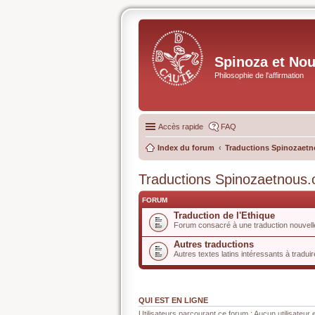
Spinoza et No
Philosophie de l'affirmation
Accès rapide
FAQ
Index du forum
Traductions Spinozaetn
Traductions Spinozaetnous.
FORUM
Traduction de l'Ethique
Forum consacré à une traduction nouvelle
Autres traductions
Autres textes latins intéressants à traduir
QUI EST EN LIGNE
Utilisateurs parcourant ce forum : Aucun utilisateur e