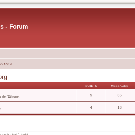
us - Forum
ous.org
org
SUJETS
MESSAGES
9
65
 de l'Ethique.
4
16
e
nregistré et 1 invité