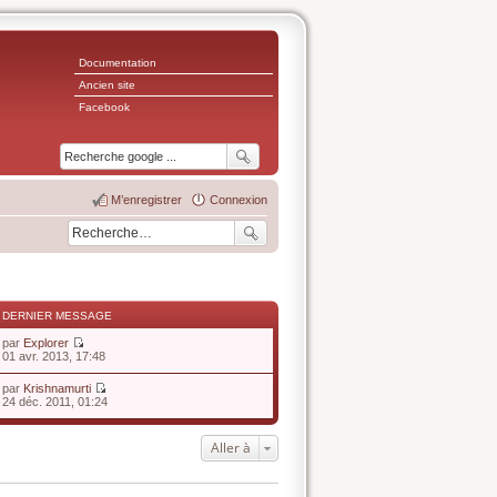
Documentation
Ancien site
Facebook
M’enregistrer
Connexion
DERNIER MESSAGE
par
Explorer
V
01 avr. 2013, 17:48
o
i
par
Krishnamurti
r
V
24 déc. 2011, 01:24
l
o
e
i
d
r
Aller à
e
l
r
e
n
d
i
e