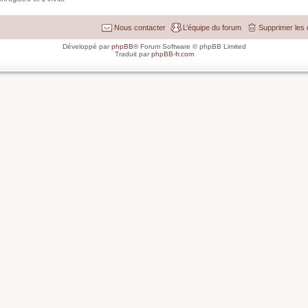
Nous contacter
L’équipe du forum
Supprimer les 
Développé par
phpBB
® Forum Software © phpBB Limited
Traduit par
phpBB-fr.com