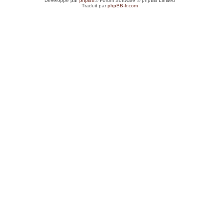
Développé par
phpBB
® Forum Software © phpBB Limited
Traduit par
phpBB-fr.com