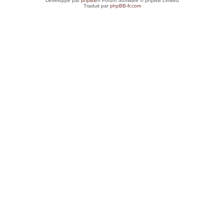
Développé par
phpBB
® Forum Software © phpBB Limited
Traduit par
phpBB-fr.com