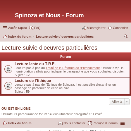
Spinoza et Nous - Forum
Accès rapide
FAQ
M’enregistrer
Connexion
Index du forum
Lecture suivie d'oeuvres particulières
ec
Lecture suivie d'oeuvres particulières
her
Forum
ch
Lecture lente du T.R.E.
er
Lecture pas à pas du
Traité de la Réforme de l'Entendement
. Utilisez s.v.p. la
numérotation caillois pour indiquer le paragraphe que vous souhaitez discuter.
Sujets :
12
Lecture de l'Ethique
Lecture pas à pas de l'Ethique de Spinoza. Il est possible d'examiner un
passage en particulier de cette oeuvre.
Sujets :
59
Aller à
QUI EST EN LIGNE
Utilisateurs parcourant ce forum : Aucun utilisateur enregistré et 1 invité
Index du forum
Nous contacter
L’équipe du forum