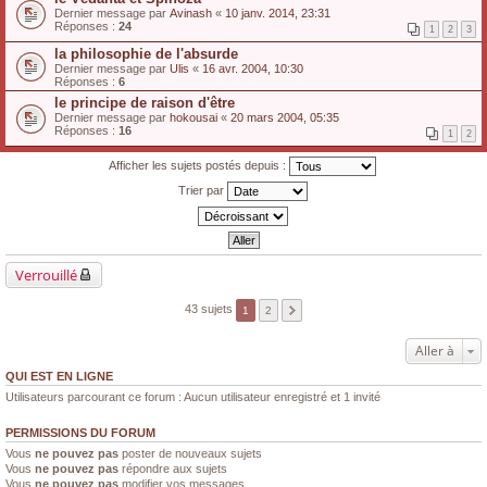
Dernier message par
Avinash
«
10 janv. 2014, 23:31
Réponses :
24
1
2
3
la philosophie de l'absurde
Dernier message par
Ulis
«
16 avr. 2004, 10:30
Réponses :
6
le principe de raison d'être
Dernier message par
hokousai
«
20 mars 2004, 05:35
Réponses :
16
1
2
Afficher les sujets postés depuis :
Trier par
Verrouillé
43 sujets
1
2
Aller à
QUI EST EN LIGNE
Utilisateurs parcourant ce forum : Aucun utilisateur enregistré et 1 invité
PERMISSIONS DU FORUM
Vous
ne pouvez pas
poster de nouveaux sujets
Vous
ne pouvez pas
répondre aux sujets
Vous
ne pouvez pas
modifier vos messages