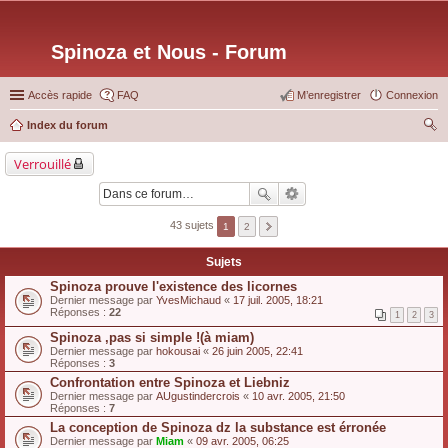
Spinoza et Nous - Forum
Accès rapide
FAQ
M’enregistrer
Connexion
Index du forum
ec
Verrouillé
her
ch
er
43 sujets
1
2
Sujets
Spinoza prouve l'existence des licornes
Dernier message par
YvesMichaud
«
17 juil. 2005, 18:21
Réponses :
22
1
2
3
Spinoza ,pas si simple !(à miam)
Dernier message par
hokousai
«
26 juin 2005, 22:41
Réponses :
3
Confrontation entre Spinoza et Liebniz
Dernier message par
AUgustindercrois
«
10 avr. 2005, 21:50
Réponses :
7
La conception de Spinoza dz la substance est érronée
Dernier message par
Miam
«
09 avr. 2005, 06:25