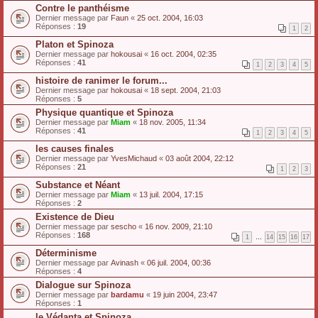
Contre le panthéisme
Dernier message par
Faun
«
25 oct. 2004, 16:03
Réponses :
19
1
2
Platon et Spinoza
Dernier message par
hokousai
«
16 oct. 2004, 02:35
Réponses :
41
1
2
3
4
5
histoire de ranimer le forum...
Dernier message par
hokousai
«
18 sept. 2004, 21:03
Réponses :
5
Physique quantique et Spinoza
Dernier message par
Miam
«
18 nov. 2005, 11:34
Réponses :
41
1
2
3
4
5
les causes finales
Dernier message par
YvesMichaud
«
03 août 2004, 22:12
Réponses :
21
1
2
3
Substance et Néant
Dernier message par
Miam
«
13 juil. 2004, 17:15
Réponses :
2
Existence de Dieu
Dernier message par
sescho
«
16 nov. 2009, 21:10
Réponses :
168
1
…
14
15
16
17
Déterminisme
Dernier message par
Avinash
«
06 juil. 2004, 00:36
Réponses :
4
Dialogue sur Spinoza
Dernier message par
bardamu
«
19 juin 2004, 23:47
Réponses :
1
le Védanta et Spinoza