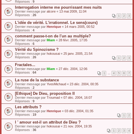
Réponses :
9
Interrogation interne me pourrissant mes nuits
Dernier message par
alcore
«
13 mai 2009, 11:04
Réponses :
26
1
2
3
L'idée de vérité. L'irrationnel. Le sens(cours)
Dernier message par
Henrique
«
14 mars 2005, 00:52
Réponses :
4
comment passe-t-on de l'un au multiple?
Dernier message par
Miam
«
28 févr. 2005, 17:05
Réponses :
6
Vérité du Spinozisme ?
Dernier message par
hokousai
«
25 janv. 2005, 21:54
Réponses :
26
1
2
3
Fractales...
Dernier message par
Miam
«
27 déc. 2004, 12:06
Réponses :
64
1
…
4
5
6
7
La ruse de la substance
Dernier message par
YvesMichaud
«
23 déc. 2004, 00:35
Réponses :
2
[Ethique] De Dieu, proposition II
Dernier message par
Troumad
«
07 déc. 2004, 16:07
Réponses :
9
Les attributs ?
Dernier message par
Henrique
«
03 déc. 2004, 01:35
Réponses :
19
1
2
l ' amour est-il un attribut de Dieu ?
Dernier message par
hokousai
«
21 nov. 2004, 19:35
Réponses :
36
1
2
3
4