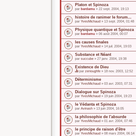
Platon et Spinoza
par
bardamu
» 22 sept. 2004, 19:13
histoire de ranimer le forum...
par
YvesMichaud
» 13 sept. 2004, 01:48
Physique quantique et Spinoza
par
bardamu
» 06 août 2004, 00:07
les causes finales
par
YvesMichaud
» 14 juil. 2004, 19:03
Substance et Néant
par
succube
» 27 janv. 2004, 19:38
Existence de Dieu
par
zerioughfe
» 18 nov. 2003, 12:52
C
e
Déterminisme
s
par
YvesMichaud
» 03 avr. 2003, 07:31
u
j
Dialogue sur Spinoza
e
par
t
YvesMichaud
» 19 juin 2004, 19:23
a
u
le Védanta et Spinoza
n
par
Avinash
» 13 juin 2004, 16:05
s
o
la philosophie de l'absurde
n
par
YvesMichaud
» 01 avr. 2004, 07:46
d
a
le principe de raison d'être
g
e
par
YvesMichaud
» 08 mars 2004, 06:14