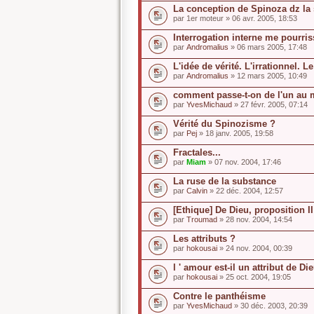
La conception de Spinoza dz la 
par
1er moteur
» 06 avr. 2005, 18:53
Interrogation interne me pourri
par
Andromalius
» 06 mars 2005, 17:48
L'idée de vérité. L'irrationnel. L
par
Andromalius
» 12 mars 2005, 10:49
comment passe-t-on de l'un au 
par
YvesMichaud
» 27 févr. 2005, 07:14
Vérité du Spinozisme ?
par
Pej
» 18 janv. 2005, 19:58
Fractales...
par
Miam
» 07 nov. 2004, 17:46
La ruse de la substance
par
Calvin
» 22 déc. 2004, 12:57
[Ethique] De Dieu, proposition II
par
Troumad
» 28 nov. 2004, 14:54
Les attributs ?
par
hokousai
» 24 nov. 2004, 00:39
l ' amour est-il un attribut de Di
par
hokousai
» 25 oct. 2004, 19:05
Contre le panthéisme
par
YvesMichaud
» 30 déc. 2003, 20:39