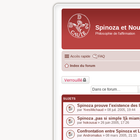
Spinoza et No
Philosophie de l'affirmation
Accès rapide
FAQ
Index du forum
Verrouillé
SUJETS
Spinoza prouve l'existence des 
par
YvesMichaud
» 08 juil. 2005, 19:44
Spinoza ,pas si simple !(à miam
par
hokousai
» 26 juin 2005, 17:26
Confrontation entre Spinoza et 
par
Andromalius
» 08 mars 2005, 21:15