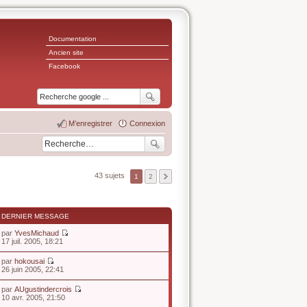
Documentation
Ancien site
Facebook
M’enregistrer
Connexion
43 sujets
1
2
DERNIER MESSAGE
par
YvesMichaud
V
17 juil. 2005, 18:21
o
i
par
hokousai
r
V
26 juin 2005, 22:41
l
o
e
i
par
AUgustindercrois
d
r
V
10 avr. 2005, 21:50
e
l
o
r