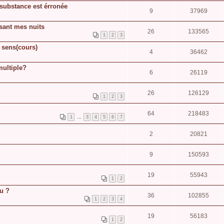
substance est érronée
9
37969
ssant mes nuits
26
133565
1
2
3
e sens(cours)
4
36462
multiple?
6
26119
26
126129
1
2
3
64
218483
1
…
3
4
5
6
7
2
20821
9
150593
19
55943
1
2
eu ?
36
102855
1
2
3
4
19
56183
1
2