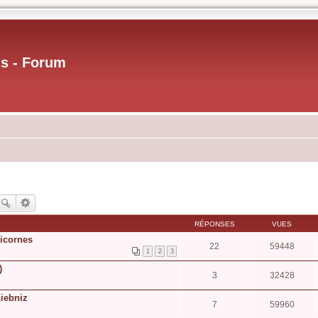
us - Forum
RÉPONSES
VUES
licornes
22
59448
1
2
3
)
3
32428
Liebniz
7
59960