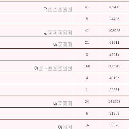
41
169416
1
2
3
4
5
5
24436
41
103028
1
2
3
4
5
21
61911
1
2
3
2
24419
168
306543
1
…
13
14
15
16
17
4
40105
1
22261
24
141568
1
2
3
6
31859
16
53678
1
2