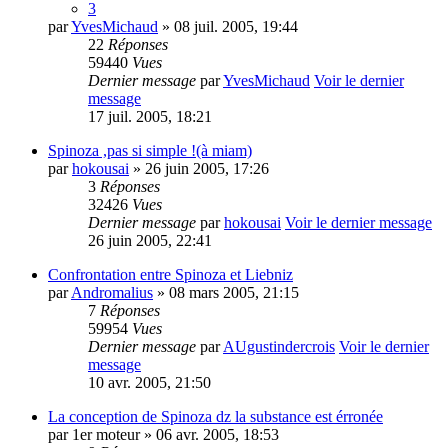
3
par
YvesMichaud
» 08 juil. 2005, 19:44
22
Réponses
59440
Vues
Dernier message
par
YvesMichaud
Voir le dernier
message
17 juil. 2005, 18:21
Spinoza ,pas si simple !(à miam)
par
hokousai
» 26 juin 2005, 17:26
3
Réponses
32426
Vues
Dernier message
par
hokousai
Voir le dernier message
26 juin 2005, 22:41
Confrontation entre Spinoza et Liebniz
par
Andromalius
» 08 mars 2005, 21:15
7
Réponses
59954
Vues
Dernier message
par
AUgustindercrois
Voir le dernier
message
10 avr. 2005, 21:50
La conception de Spinoza dz la substance est érronée
par
1er moteur
» 06 avr. 2005, 18:53