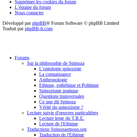
Supprimer les cookies du forum
L’équipe du forum
Nous contacter
Développé par
phpBB
® Forum Software © phpBB Limited
Traduit par
phpBB-fr.com
Forums
Sur la philosophie de Spinoza
L'ontologie spinoziste
La connaissance
Anthropologie
Ethique, esthétique et Politique
Spinozisme pratique
Questions transversales
Ce que dit Spinoza
Vérité du spinozisme ?
Lecture suivie d'oeuvres particulières
Lecture lente du T.R.E.
Lecture de l'Ethique
Traductions Spinozaetnous.org
Traduction de l'Ethique