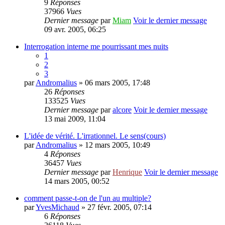
9
Réponses
37966
Vues
Dernier message
par
Miam
Voir le dernier message
09 avr. 2005, 06:25
Interrogation interne me pourrissant mes nuits
1
2
3
par
Andromalius
» 06 mars 2005, 17:48
26
Réponses
133525
Vues
Dernier message
par
alcore
Voir le dernier message
13 mai 2009, 11:04
L'idée de vérité. L'irrationnel. Le sens(cours)
par
Andromalius
» 12 mars 2005, 10:49
4
Réponses
36457
Vues
Dernier message
par
Henrique
Voir le dernier message
14 mars 2005, 00:52
comment passe-t-on de l'un au multiple?
par
YvesMichaud
» 27 févr. 2005, 07:14
6
Réponses