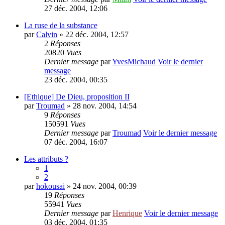
27 déc. 2004, 12:06
La ruse de la substance
par
Calvin
» 22 déc. 2004, 12:57
2
Réponses
20820
Vues
Dernier message
par
YvesMichaud
Voir le dernier
message
23 déc. 2004, 00:35
[Ethique] De Dieu, proposition II
par
Troumad
» 28 nov. 2004, 14:54
9
Réponses
150591
Vues
Dernier message
par
Troumad
Voir le dernier message
07 déc. 2004, 16:07
Les attributs ?
1
2
par
hokousai
» 24 nov. 2004, 00:39
19
Réponses
55941
Vues
Dernier message
par
Henrique
Voir le dernier message
03 déc. 2004, 01:35