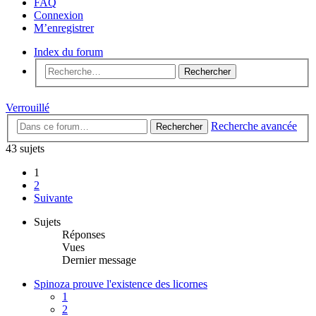
FAQ
Connexion
M’enregistrer
Index du forum
Rechercher
Verrouillé
Recherche avancée
Rechercher
43 sujets
1
2
Suivante
Sujets
Réponses
Vues
Dernier message
Spinoza prouve l'existence des licornes
1
2