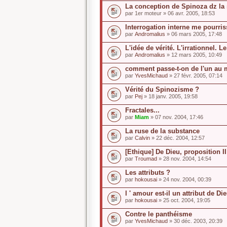
La conception de Spinoza dz la 
par
1er moteur
» 06 avr. 2005, 18:53
Interrogation interne me pourri
par
Andromalius
» 06 mars 2005, 17:48
L'idée de vérité. L'irrationnel. L
par
Andromalius
» 12 mars 2005, 10:49
comment passe-t-on de l'un au 
par
YvesMichaud
» 27 févr. 2005, 07:14
Vérité du Spinozisme ?
par
Pej
» 18 janv. 2005, 19:58
Fractales...
par
Miam
» 07 nov. 2004, 17:46
La ruse de la substance
par
Calvin
» 22 déc. 2004, 12:57
[Ethique] De Dieu, proposition II
par
Troumad
» 28 nov. 2004, 14:54
Les attributs ?
par
hokousai
» 24 nov. 2004, 00:39
l ' amour est-il un attribut de Di
par
hokousai
» 25 oct. 2004, 19:05
Contre le panthéisme
par
YvesMichaud
» 30 déc. 2003, 20:39