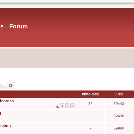
us - Forum
RÉPONSES
VUES
licornes
22
59443
1
2
3
)
3
32426
Liebniz
7
59960