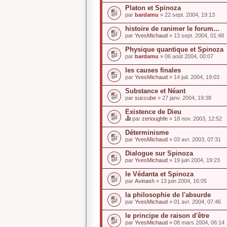
Platon et Spinoza
par
bardamu
» 22 sept. 2004, 19:13
histoire de ranimer le forum...
par
YvesMichaud
» 13 sept. 2004, 01:48
Physique quantique et Spinoza
par
bardamu
» 06 août 2004, 00:07
les causes finales
par
YvesMichaud
» 14 juil. 2004, 19:03
Substance et Néant
par
succube
» 27 janv. 2004, 19:38
Existence de Dieu
par
zerioughfe
» 18 nov. 2003, 12:52
C
e
Déterminisme
s
par
YvesMichaud
» 03 avr. 2003, 07:31
u
j
Dialogue sur Spinoza
e
par
t
YvesMichaud
» 19 juin 2004, 19:23
a
u
le Védanta et Spinoza
n
par
Avinash
» 13 juin 2004, 16:05
s
o
la philosophie de l'absurde
n
par
YvesMichaud
» 01 avr. 2004, 07:46
d
a
le principe de raison d'être
g
e
par
YvesMichaud
» 08 mars 2004, 06:14