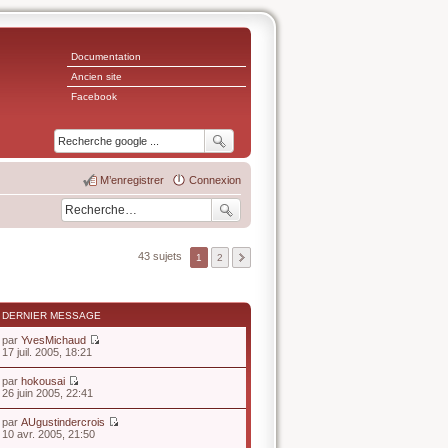
Documentation
Ancien site
Facebook
M’enregistrer
Connexion
43 sujets
1
2
DERNIER MESSAGE
par
YvesMichaud
V
17 juil. 2005, 18:21
o
i
par
hokousai
r
V
26 juin 2005, 22:41
l
o
e
i
par
AUgustindercrois
d
r
V
10 avr. 2005, 21:50
e
l
o
r