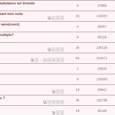
substance est érronée
9
37968
ssant mes nuits
26
133557
1
2
3
e sens(cours)
4
36457
multiple?
6
26118
26
126126
1
2
3
64
218471
1
…
3
4
5
6
7
2
20820
9
150593
19
55942
1
2
eu ?
36
102798
1
2
3
4
19
56148
1
2