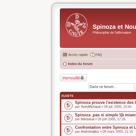
Spinoza et No
Philosophie de l'affirmation
Accès rapide
FAQ
Index du forum
Verrouillé
SUJETS
Spinoza prouve l'existence des 
par
YvesMichaud
» 08 juil. 2005, 19:44
Spinoza ,pas si simple !(à miam
par
hokousai
» 26 juin 2005, 17:26
Confrontation entre Spinoza et 
par
Andromalius
» 08 mars 2005, 21:15