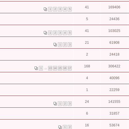
41
169406
1
2
3
4
5
5
24436
41
103025
1
2
3
4
5
21
61908
1
2
3
2
24418
168
306422
1
…
13
14
15
16
17
4
40096
1
22259
24
141555
1
2
3
6
31857
16
53674
1
2