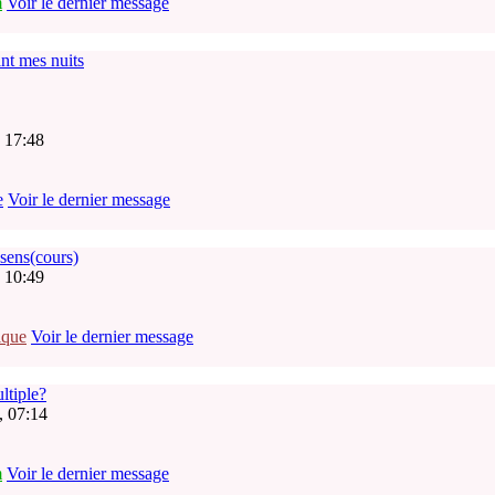
m
Voir le dernier message
ant mes nuits
 17:48
e
Voir le dernier message
 sens(cours)
 10:49
ique
Voir le dernier message
ltiple?
, 07:14
m
Voir le dernier message