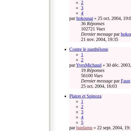
2
3
4
par
hokousai
» 25 oct. 2004, 19:
36
Réponses
102721
Vues
Dernier message
par
hoko
21 nov. 2004, 19:35
Contre le panthéisme
1
2
par
YvesMichaud
» 30 déc. 2003
19
Réponses
56100
Vues
Dernier message
par
Faun
25 oct. 2004, 16:03
Platon et Spinoza
1
2
3
4
5
par
bardamu
» 22 sept. 2004, 19: