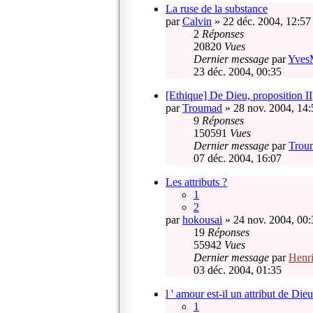
La ruse de la substance
par
Calvin
» 22 déc. 2004, 12:57
2
Réponses
20820
Vues
Dernier message
par
Yves
23 déc. 2004, 00:35
[Ethique] De Dieu, proposition II
par
Troumad
» 28 nov. 2004, 14:
9
Réponses
150591
Vues
Dernier message
par
Trou
07 déc. 2004, 16:07
Les attributs ?
1
2
par
hokousai
» 24 nov. 2004, 00:
19
Réponses
55942
Vues
Dernier message
par
Henr
03 déc. 2004, 01:35
l ' amour est-il un attribut de Dieu
1