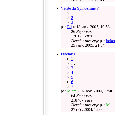
Vérité du Spinozisme ?
1
2
3
par
Pej
» 18 janv. 2005, 19:58
26
Réponses
126125
Vues
Dernier message
par
hoko
25 janv. 2005, 21:54
Fractales...
1
…
3
4
5
6
7
par
Miam
» 07 nov. 2004, 17:46
64
Réponses
218467
Vues
Dernier message
par
Mia
27 déc. 2004, 12:06