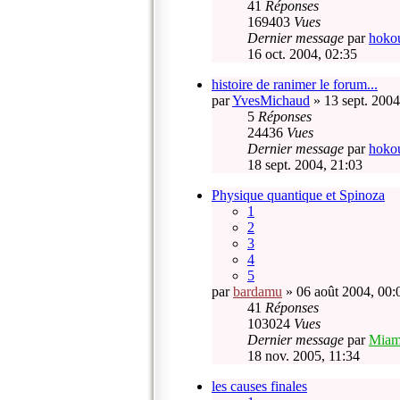
41
Réponses
169403
Vues
Dernier message
par
hoko
16 oct. 2004, 02:35
histoire de ranimer le forum...
par
YvesMichaud
» 13 sept. 2004
5
Réponses
24436
Vues
Dernier message
par
hoko
18 sept. 2004, 21:03
Physique quantique et Spinoza
1
2
3
4
5
par
bardamu
» 06 août 2004, 00:
41
Réponses
103024
Vues
Dernier message
par
Mia
18 nov. 2005, 11:34
les causes finales