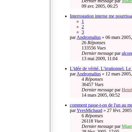
Dernier message
par
Mia
09 avr. 2005, 06:25
Interrogation interne me pourriss
1
2
3
par
Andromalius
» 06 mars 2005,
26
Réponses
133556
Vues
Dernier message
par
alcor
13 mai 2009, 11:04
L'idée de vérité. L'irrationnel. Le
par
Andromalius
» 12 mars 2005,
4
Réponses
36457
Vues
Dernier message
par
Henr
14 mars 2005, 00:52
comment passe-t-on de l'un au mu
par
YvesMichaud
» 27 févr. 2005
6
Réponses
26118
Vues
Dernier message
par
Mia
28 févr. 2005, 17:05