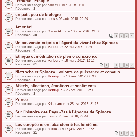
"résumé" Ethique
Dernier message par
aldo
«
06 oct. 2018, 08:01
Réponses :
1
un petit peu de biologie
Dernier message par
cess
«
02 août 2018, 20:20
Amor fati
Dernier message par
SoleneAttend
«
10 févr. 2018, 21:30
Réponses :
39
1
2
3
4
Un souverain mépris à l'égard du vivant chez Spinoza
Dernier message par
Vanleers
«
22 mai 2017, 11:26
Réponses :
4
Ethique et méditation de pleine conscience
Dernier message par
Vanleers
«
15 mars 2017, 12:13
Réponses :
61
1
…
4
5
6
7
Nietzsche et Spinoza : volonté de puissance et conatus
Dernier message par
Henrique
«
10 janv. 2017, 00:39
Réponses :
1
Affects, affections, émotions et sentiments.
Dernier message par
Henrique
«
26 oct. 2016, 12:00
Réponses :
1
Prince
Dernier message par
Krishnamurti
«
25 avr. 2016, 21:15
Sur l'histoire des Pays -Bas à l'époque de Spinoza
Dernier message par
cess
«
28 févr. 2016, 22:46
Les européens ont abandonné les lumières.
Dernier message par
hokousai
«
16 janv. 2016, 17:58
Réponses :
21
1
2
3