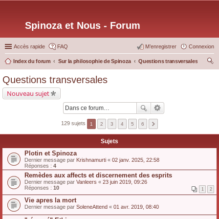
Spinoza et Nous - Forum
Accès rapide
FAQ
M’enregistrer
Connexion
Index du forum
Sur la philosophie de Spinoza
Questions transversales
ec
Questions transversales
her
Nouveau sujet
ch
er
129 sujets
1
2
3
4
5
6
Sujets
Plotin et Spinoza
Dernier message par
Krishnamurti
«
02 janv. 2025, 22:58
Réponses :
4
Remèdes aux affects et discernement des esprits
Dernier message par
Vanleers
«
23 juin 2019, 09:26
Réponses :
10
1
2
Vie apres la mort
Dernier message par
SoleneAttend
«
01 avr. 2019, 08:40