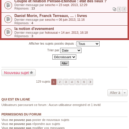
Couple et relation Pensée-Étendue : état des lieux ?
Dernier message par
sescho
«
23 sept. 2013, 12:29
Réponses :
13
1
2
Daniel Morin, Franck Terreaux, ... : livres
Dernier message par
sescho
«
06 juin 2013, 11:16
Réponses :
4
la notion d'evenement
Dernier message par
hokousai
«
14 avr. 2013, 16:18
Réponses :
3
Afficher les sujets postés depuis :
Trier par
Nouveau sujet
129 sujets
1
2
3
4
5
6
Aller à
QUI EST EN LIGNE
Utilisateurs parcourant ce forum : Aucun utilisateur enregistré et 1 invité
PERMISSIONS DU FORUM
Vous
ne pouvez pas
poster de nouveaux sujets
Vous
ne pouvez pas
répondre aux sujets
Vous
ne pouvez pas
modifier vos messages