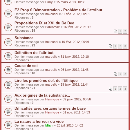
Dernier message par
Emily
«
15 mars 2013, 10:33
E2 Prop.6 Démonstration - Problème de l'attribut.
Dernier message par
hokousai
«
31 déc. 2012, 00:18
Réponses :
5
Propositions IX et XVI du De Deo
Dernier message par
Babilomax
«
16 févr. 2012, 21:12
Réponses :
19
1
2
Substance
Dernier message par
hokousai
«
10 févr. 2012, 00:01
Réponses :
23
1
2
3
Définition de l'attribut
Dernier message par
marcello
«
31 janv. 2012, 19:10
Réponses :
3
Cause de soi
Dernier message par
marcello
«
26 janv. 2012, 11:43
Réponses :
18
1
2
Lire les premières def. de l'Ethique
Dernier message par
marcello
«
19 janv. 2012, 11:44
Réponses :
21
1
2
3
Aux origines de la substance...
Dernier message par
Henrique
«
09 janv. 2012, 00:56
Réponses :
9
Difficultés avec certains termes de base
Dernier message par
Henrique
«
01 nov. 2011, 14:33
Réponses :
2
La nature a horreur du vide
Dernier message par
Miam
«
23 juil. 2010, 14:02
Réponses :
4