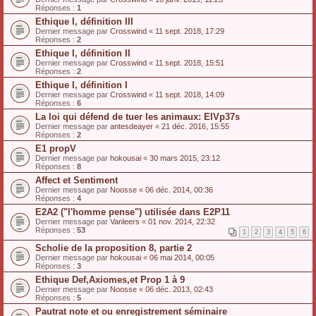
Réponses :
1
Ethique I, définition III
Dernier message par
Crosswind
«
11 sept. 2018, 17:29
Réponses :
2
Ethique I, définition II
Dernier message par
Crosswind
«
11 sept. 2018, 15:51
Réponses :
2
Ethique I, définition I
Dernier message par
Crosswind
«
11 sept. 2018, 14:09
Réponses :
6
La loi qui défend de tuer les animaux: EIVp37s
Dernier message par
antesdeayer
«
21 déc. 2016, 15:55
Réponses :
2
E1 propV
Dernier message par
hokousai
«
30 mars 2015, 23:12
Réponses :
8
Affect et Sentiment
Dernier message par
Noosse
«
06 déc. 2014, 00:36
Réponses :
4
E2A2 ("l'homme pense") utilisée dans E2P11
Dernier message par
Vanleers
«
01 nov. 2014, 22:32
Réponses :
53
1
2
3
4
5
6
Scholie de la proposition 8, partie 2
Dernier message par
hokousai
«
06 mai 2014, 00:05
Réponses :
3
Ethique Def,Axiomes,et Prop 1 à 9
Dernier message par
Noosse
«
06 déc. 2013, 02:43
Réponses :
5
Pautrat note et ou enregistrement séminaire