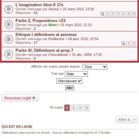
L'imagination libre II 17s
Dernier message par
Sinusix
«
22 mars 2010, 13:30
Réponses :
52
1
2
3
4
5
6
Partie 2, Propositions >23
Dernier message par
Miam
«
01 mars 2010, 11:23
Réponses :
2
Ethique I définitions et axiomes
Dernier message par
Rodilardus
«
06 janv. 2010, 22:54
Réponses :
17
1
2
Partie III, Définitions et prop 7
Dernier message par
Chocolatman
«
31 déc. 2009, 17:33
Réponses :
8
Afficher les sujets postés depuis :
Trier par
Nouveau sujet
58 sujets
1
2
3
Aller à
QUI EST EN LIGNE
Utilisateurs parcourant ce forum : Aucun utilisateur enregistré et 3 invités