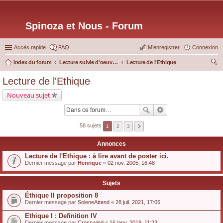
Spinoza et Nous - Forum
Accès rapide
FAQ
M’enregistrer
Connexion
Index du forum
Lecture suivie d'oeuvres particulières
Lecture de l'Ethique
ec
Lecture de l'Ethique
her
Nouveau sujet
ch
er
58 sujets
1
2
3
Annonces
Lecture de l'Ethique : à lire avant de poster ici.
Dernier message par
Henrique
«
02 nov. 2005, 16:48
Sujets
Éthique II proposition 8
Dernier message par
SoleneAttend
«
28 juil. 2021, 17:05
Ethique I : Definition IV
Dernier message par
Crosswind
«
16 janv. 2019, 11:23