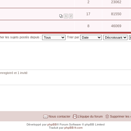
2
23062
17
81550
1
2
8
46069
cher les sujets postés depuis :
Trier par
nregistré et 1 invité
Nous contacter
L’équipe du forum
Supprimer les 
Développé par
phpBB
® Forum Software © phpBB Limited
Traduit par
phpBB-fr.com