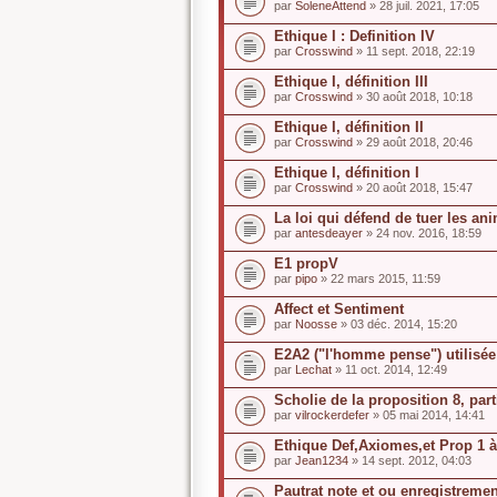
par
SoleneAttend
» 28 juil. 2021, 17:05
Ethique I : Definition IV
par
Crosswind
» 11 sept. 2018, 22:19
Ethique I, définition III
par
Crosswind
» 30 août 2018, 10:18
Ethique I, définition II
par
Crosswind
» 29 août 2018, 20:46
Ethique I, définition I
par
Crosswind
» 20 août 2018, 15:47
La loi qui défend de tuer les a
par
antesdeayer
» 24 nov. 2016, 18:59
E1 propV
par
pipo
» 22 mars 2015, 11:59
Affect et Sentiment
par
Noosse
» 03 déc. 2014, 15:20
E2A2 ("l'homme pense") utilisé
par
Lechat
» 11 oct. 2014, 12:49
Scholie de la proposition 8, part
par
vilrockerdefer
» 05 mai 2014, 14:41
Ethique Def,Axiomes,et Prop 1 à
par
Jean1234
» 14 sept. 2012, 04:03
Pautrat note et ou enregistreme