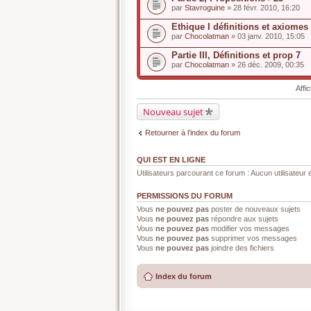
par
Stavroguine
» 28 févr. 2010, 16:20
Ethique I définitions et axiomes
par
Chocolatman
» 03 janv. 2010, 15:05
Partie III, Définitions et prop 7
par
Chocolatman
» 26 déc. 2009, 00:35
Affi
Nouveau sujet
Retourner à l’index du forum
QUI EST EN LIGNE
Utilisateurs parcourant ce forum : Aucun utilisateur e
PERMISSIONS DU FORUM
Vous
ne pouvez pas
poster de nouveaux sujets
Vous
ne pouvez pas
répondre aux sujets
Vous
ne pouvez pas
modifier vos messages
Vous
ne pouvez pas
supprimer vos messages
Vous
ne pouvez pas
joindre des fichiers
Index du forum