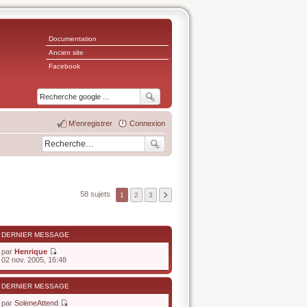
Documentation
Ancien site
Facebook
M’enregistrer
Connexion
58 sujets
1
2
3
DERNIER MESSAGE
par
Henrique
V
02 nov. 2005, 16:48
o
i
r
DERNIER MESSAGE
l
e
par
SoleneAttend