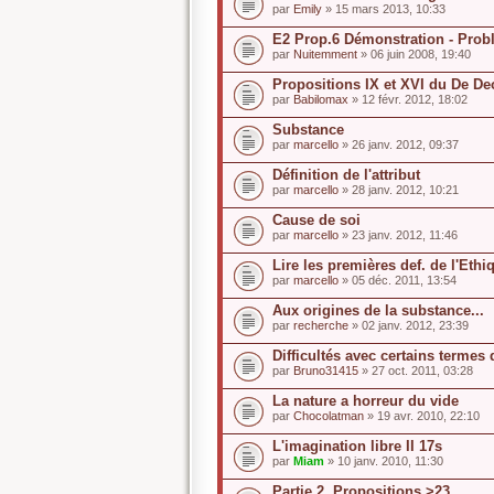
par
Emily
» 15 mars 2013, 10:33
E2 Prop.6 Démonstration - Problè
par
Nuitemment
» 06 juin 2008, 19:40
Propositions IX et XVI du De De
par
Babilomax
» 12 févr. 2012, 18:02
Substance
par
marcello
» 26 janv. 2012, 09:37
Définition de l'attribut
par
marcello
» 28 janv. 2012, 10:21
Cause de soi
par
marcello
» 23 janv. 2012, 11:46
Lire les premières def. de l'Ethi
par
marcello
» 05 déc. 2011, 13:54
Aux origines de la substance...
par
recherche
» 02 janv. 2012, 23:39
Difficultés avec certains termes
par
Bruno31415
» 27 oct. 2011, 03:28
La nature a horreur du vide
par
Chocolatman
» 19 avr. 2010, 22:10
L'imagination libre II 17s
par
Miam
» 10 janv. 2010, 11:30
Partie 2, Propositions >23