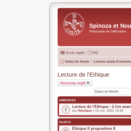
Spinoza et No
Philosophie de l'affirmation
Accès rapide
FAQ
Index du forum
Lecture suivie d'oeuvres
Lecture de l'Ethique
Nouveau sujet
ANNONCES
Lecture de l'Ethique : à lire avan
par
Henrique
» 02 nov. 2005, 16:48
SUJETS
Éthique II proposition 8