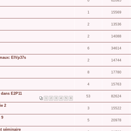
0
62085
1
15569
2
13536
2
14088
6
34614
nimaux: EIVp37s
2
14744
8
17780
4
15763
e dans E2P11
53
82624
1
2
3
4
5
6
ie 2
3
15522
 9
5
20978
nt séminaire