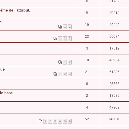
0
21782
me de l'attribut.
5
30318
o
19
49449
1
2
23
56674
1
2
3
3
17512
18
46934
1
2
que
21
61386
1
2
3
9
25568
 de base
2
18589
4
47909
52
143618
1
2
3
4
5
6