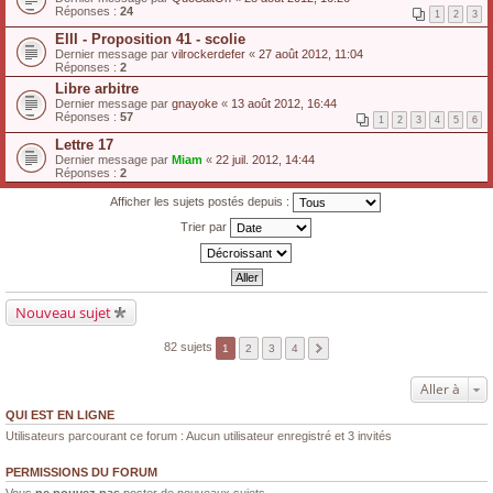
Réponses :
24
1
2
3
EIII - Proposition 41 - scolie
Dernier message par
vilrockerdefer
«
27 août 2012, 11:04
Réponses :
2
Libre arbitre
Dernier message par
gnayoke
«
13 août 2012, 16:44
Réponses :
57
1
2
3
4
5
6
Lettre 17
Dernier message par
Miam
«
22 juil. 2012, 14:44
Réponses :
2
Afficher les sujets postés depuis :
Trier par
Nouveau sujet
82 sujets
1
2
3
4
Aller à
QUI EST EN LIGNE
Utilisateurs parcourant ce forum : Aucun utilisateur enregistré et 3 invités
PERMISSIONS DU FORUM