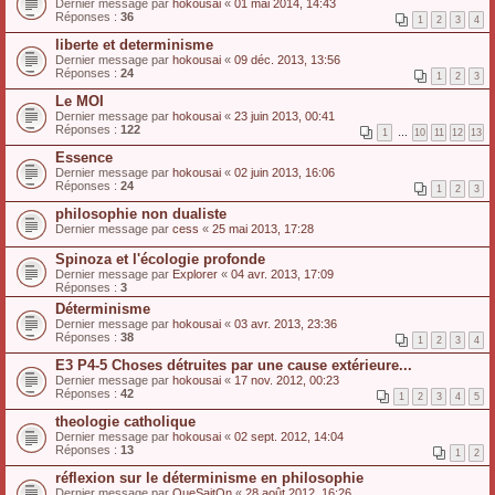
Dernier message par
hokousai
«
01 mai 2014, 14:43
Réponses :
36
1
2
3
4
liberte et determinisme
Dernier message par
hokousai
«
09 déc. 2013, 13:56
Réponses :
24
1
2
3
Le MOI
Dernier message par
hokousai
«
23 juin 2013, 00:41
Réponses :
122
1
…
10
11
12
13
Essence
Dernier message par
hokousai
«
02 juin 2013, 16:06
Réponses :
24
1
2
3
philosophie non dualiste
Dernier message par
cess
«
25 mai 2013, 17:28
Spinoza et l'écologie profonde
Dernier message par
Explorer
«
04 avr. 2013, 17:09
Réponses :
3
Déterminisme
Dernier message par
hokousai
«
03 avr. 2013, 23:36
Réponses :
38
1
2
3
4
E3 P4-5 Choses détruites par une cause extérieure...
Dernier message par
hokousai
«
17 nov. 2012, 00:23
Réponses :
42
1
2
3
4
5
theologie catholique
Dernier message par
hokousai
«
02 sept. 2012, 14:04
Réponses :
13
1
2
réflexion sur le déterminisme en philosophie
Dernier message par
QueSaitOn
«
28 août 2012, 16:26