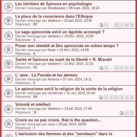
Les héritiers de Spinoza en psychologie
Dernier message par
Stradivarius
«
06 sept. 2015, 18:26
La place de la conscience dans l'Ethique
Dernier message par
Vanleers
«
02 juin 2015, 10:35
Réponses :
83
1
…
6
7
8
9
Le sage spinoziste est-il un égoïste accompli ?
Dernier message par
Vanleers
«
19 févr. 2015, 16:06
Réponses :
3
Poser son identité et être spinoziste en même temps ?
Dernier message par
Noah
«
19 févr. 2015, 14:59
Réponses :
4
Sartre et Spinoza au sujet de la liberté + R. Misrahi
Dernier message par
Vanleers
«
12 févr. 2015, 11:52
Réponses :
63
1
…
4
5
6
7
L' ame , La Pensée et les atomes
Dernier message par
Noosse
«
07 nov. 2014, 18:11
Réponses :
5
Le spinozisme est-il la religion de la sortie de la religion
Dernier message par
recherche
«
31 oct. 2014, 01:44
Réponses :
59
1
2
3
4
5
6
Volonté et intellect
Dernier message par
Vanleers
«
13 juil. 2014, 17:40
Réponses :
11
1
2
Croire ou ne pas croire, that is the question...
Dernier message par
cess
«
04 juil. 2014, 09:00
Réponses :
7
L'exclusion des femmes et des "serviteurs" dans le