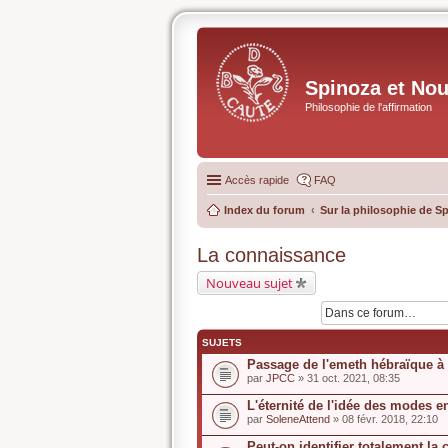
Spinoza et No
Philosophie de l'affirmation
Accès rapide
FAQ
Index du forum
Sur la philosophie de S
La connaissance
Nouveau sujet
SUJETS
Passage de l'emeth hébraïque à 
par
JPCC
» 31 oct. 2021, 08:35
L'éternité de l'idée des modes e
par
SoleneAttend
» 08 févr. 2018, 22:10
Peut-on identifier totalement l