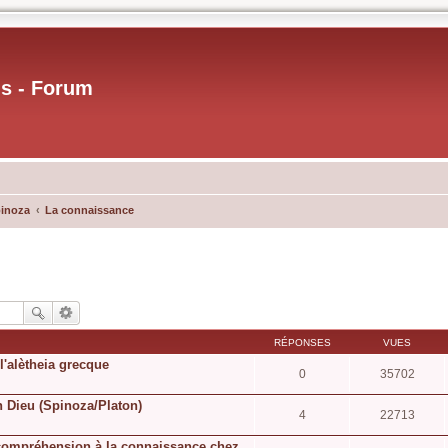
us - Forum
pinoza
La connaissance
RÉPONSES
VUES
l'alètheia grecque
0
35702
n Dieu (Spinoza/Platon)
4
22713
a compréhension à la connaissance chez