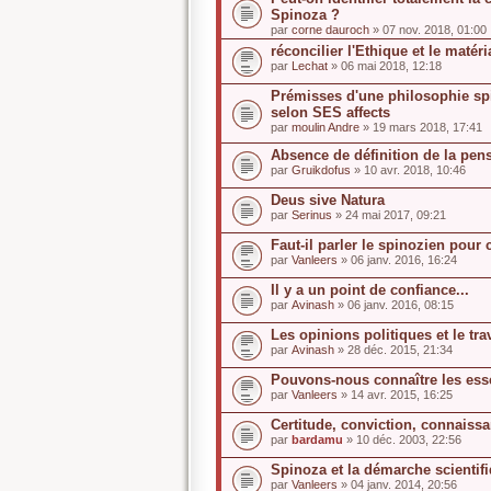
Spinoza ?
par
corne dauroch
» 07 nov. 2018, 01:00
réconcilier l'Ethique et le matér
par
Lechat
» 06 mai 2018, 12:18
Prémisses d'une philosophie spi
selon SES affects
par
moulin Andre
» 19 mars 2018, 17:41
Absence de définition de la pen
par
Gruikdofus
» 10 avr. 2018, 10:46
Deus sive Natura
par
Serinus
» 24 mai 2017, 09:21
Faut-il parler le spinozien pour
par
Vanleers
» 06 janv. 2016, 16:24
Il y a un point de confiance...
par
Avinash
» 06 janv. 2016, 08:15
Les opinions politiques et le tra
par
Avinash
» 28 déc. 2015, 21:34
Pouvons-nous connaître les ess
par
Vanleers
» 14 avr. 2015, 16:25
Certitude, conviction, connaiss
par
bardamu
» 10 déc. 2003, 22:56
Spinoza et la démarche scientif
par
Vanleers
» 04 janv. 2014, 20:56