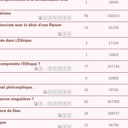
1
16645
ialisme
56
150315
1
2
3
4
5
6
noziste avec le désir d'une Raison
14
42156
1
2
sée dans l,Éthique
3
17154
1
14803
 comprendre l'Ethique ?
77
107744
1
…
4
5
6
7
8
0
20956
vail philosophique .
42
79702
1
2
3
4
5
ences singulières ?
62
307305
1
…
3
4
5
6
7
ance de Dieu
16
108472
1
2
ique
12
34750
1
2