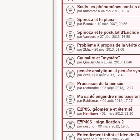
Seuls les phénomènes sont-ils 
par
automate
» 04 mai 2012, 11:04
Spinoza et le plaisir
par
Batouz
» 19 nov. 2007, 20:55
Spinoza et le postulat d'Euclide
par
Vanleers
» 27 déc. 2013, 16:58
Problème à propos de la vérité
par
2Mat
» 28 nov. 2013, 01:08
Causalité et "mystère"
par
QueSaitOn
» 15 juil. 2013, 17:46
pensée analytique et pensée syn
par
cess
» 08 août 2013, 12:43
Processus de la pensée
par
recherche
» 03 sept. 2013, 12:17
Ma santé engendre mes passion
par
Babilomax
» 09 août 2012, 17:27
E2P8S, géométrie et éternité
par
Henrique
» 31 mars 2012, 21:10
E5P40S : signification ?
par
sescho
» 09 mars 2012, 19:35
Entendement infini et Idée de D
par
sescho
» 18 sept. 2005, 22:40