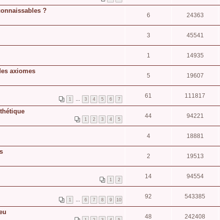
connaissables ?
6
24363
3
45541
1
14935
 des axiomes
5
19607
61
111817
1
…
3
4
5
6
7
thétique
44
94221
1
2
3
4
5
4
18881
s
2
19513
14
94554
1
2
92
543385
1
…
6
7
8
9
10
ieu
48
242408