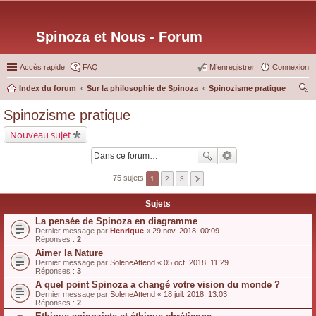
Spinoza et Nous - Forum
Accès rapide
FAQ
M’enregistrer
Connexion
Index du forum
Sur la philosophie de Spinoza
Spinozisme pratique
ec
Spinozisme pratique
her
Nouveau sujet
ch
er
75 sujets
1
2
3
Sujets
La pensée de Spinoza en diagramme
Dernier message par
Henrique
«
29 nov. 2018, 00:09
Réponses :
2
Aimer la Nature
Dernier message par
SoleneAttend
«
05 oct. 2018, 11:29
Réponses :
3
A quel point Spinoza a changé votre vision du monde ?
Dernier message par
SoleneAttend
«
18 juil. 2018, 13:03
Réponses :
2