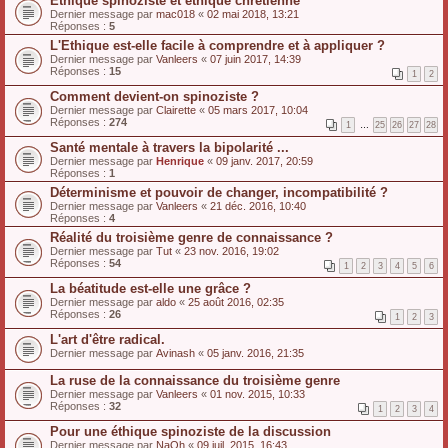
Ethique spinoziste et éthique chrétienne
Dernier message par
mac018
«
02 mai 2018, 13:21
Réponses :
5
L'Ethique est-elle facile à comprendre et à appliquer ?
Dernier message par
Vanleers
«
07 juin 2017, 14:39
Réponses :
15
1
2
Comment devient-on spinoziste ?
Dernier message par
Clairette
«
05 mars 2017, 10:04
Réponses :
274
1
…
25
26
27
28
Santé mentale à travers la bipolarité ...
Dernier message par
Henrique
«
09 janv. 2017, 20:59
Réponses :
1
Déterminisme et pouvoir de changer, incompatibilité ?
Dernier message par
Vanleers
«
21 déc. 2016, 10:40
Réponses :
4
Réalité du troisième genre de connaissance ?
Dernier message par
Tut
«
23 nov. 2016, 19:02
Réponses :
54
1
2
3
4
5
6
La béatitude est-elle une grâce ?
Dernier message par
aldo
«
25 août 2016, 02:35
Réponses :
26
1
2
3
L'art d'être radical.
Dernier message par
Avinash
«
05 janv. 2016, 21:35
La ruse de la connaissance du troisième genre
Dernier message par
Vanleers
«
01 nov. 2015, 10:33
Réponses :
32
1
2
3
4
Pour une éthique spinoziste de la discussion
Dernier message par
NaOh
«
09 juil. 2015, 16:43