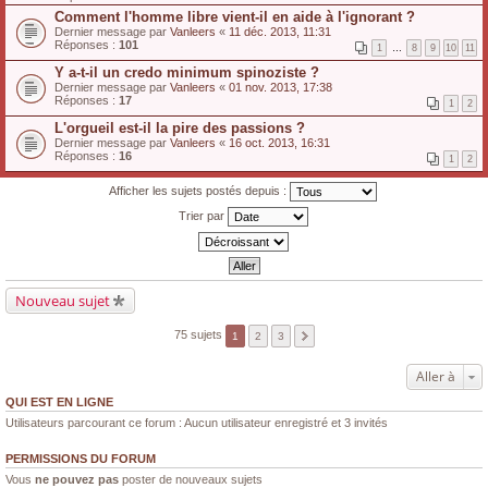
Comment l'homme libre vient-il en aide à l'ignorant ?
Dernier message par
Vanleers
«
11 déc. 2013, 11:31
Réponses :
101
1
…
8
9
10
11
Y a-t-il un credo minimum spinoziste ?
Dernier message par
Vanleers
«
01 nov. 2013, 17:38
Réponses :
17
1
2
L'orgueil est-il la pire des passions ?
Dernier message par
Vanleers
«
16 oct. 2013, 16:31
Réponses :
16
1
2
Afficher les sujets postés depuis :
Trier par
Nouveau sujet
75 sujets
1
2
3
Aller à
QUI EST EN LIGNE
Utilisateurs parcourant ce forum : Aucun utilisateur enregistré et 3 invités
PERMISSIONS DU FORUM
Vous
ne pouvez pas
poster de nouveaux sujets