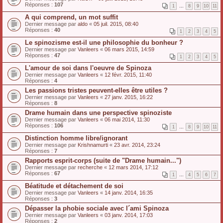
Réponses :
107
1
…
8
9
10
11
A qui comprend, un mot suffit
Dernier message par
aldo
«
05 juil. 2015, 08:40
Réponses :
40
1
2
3
4
5
Le spinozisme est-il une philosophie du bonheur ?
Dernier message par
Vanleers
«
06 mars 2015, 14:59
Réponses :
47
1
2
3
4
5
L'amour de soi dans l'oeuvre de Spinoza
Dernier message par
Vanleers
«
12 févr. 2015, 11:40
Réponses :
4
Les passions tristes peuvent-elles être utiles ?
Dernier message par
Vanleers
«
27 janv. 2015, 16:22
Réponses :
8
Drame humain dans une perspective spinoziste
Dernier message par
Vanleers
«
06 mai 2014, 11:30
Réponses :
106
1
…
8
9
10
11
Distinction homme libre/ignorant
Dernier message par
Krishnamurti
«
23 avr. 2014, 23:24
Réponses :
7
Rapports esprit-corps (suite de "Drame humain...")
Dernier message par
recherche
«
12 mars 2014, 17:12
Réponses :
67
1
…
4
5
6
7
Béatitude et détachement de soi
Dernier message par
Vanleers
«
14 janv. 2014, 16:35
Réponses :
3
Dépasser la phobie sociale avec l´ami Spinoza
Dernier message par
Vanleers
«
03 janv. 2014, 17:03
Réponses :
2