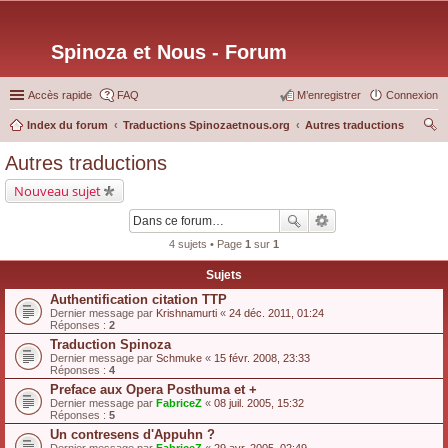
Spinoza et Nous - Forum
Accès rapide
FAQ
M’enregistrer
Connexion
Index du forum
Traductions Spinozaetnous.org
Autres traductions
ec
Autres traductions
her
Nouveau sujet
ch
er
4 sujets • Page
1
sur
1
Sujets
Authentification citation TTP
Dernier message par
Krishnamurti
«
24 déc. 2011, 01:24
Réponses :
2
Traduction Spinoza
Dernier message par
Schmuke
«
15 févr. 2008, 23:33
Réponses :
4
Preface aux Opera Posthuma et +
Dernier message par
FabriceZ
«
08 juil. 2005, 15:32
Réponses :
5
Un contresens d'Appuhn ?