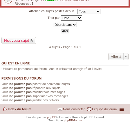
Dernier message par
FabriceZ
«
29 avr. 2005, 02:49
Réponses :
1
Afficher les sujets postés depuis :
Trier par
Nouveau sujet
4 sujets • Page
1
sur
1
Aller à
QUI EST EN LIGNE
Utilisateurs parcourant ce forum : Aucun utilisateur enregistré et 1 invité
PERMISSIONS DU FORUM
Vous
ne pouvez pas
poster de nouveaux sujets
Vous
ne pouvez pas
répondre aux sujets
Vous
ne pouvez pas
modifier vos messages
Vous
ne pouvez pas
supprimer vos messages
Vous
ne pouvez pas
joindre des fichiers
Index du forum
Nous contacter
L’équipe du forum
Développé par
phpBB
® Forum Software © phpBB Limited
Traduit par
phpBB-fr.com