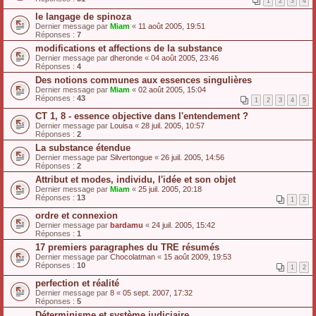
1
2
3
4
le langage de spinoza
Dernier message par
Miam
«
11 août 2005, 19:51
Réponses :
7
modifications et affections de la substance
Dernier message par
dheronde
«
04 août 2005, 23:46
Réponses :
4
Des notions communes aux essences singulières
Dernier message par
Miam
«
02 août 2005, 15:04
Réponses :
43
1
2
3
4
5
CT 1, 8 - essence objective dans l'entendement ?
Dernier message par
Louisa
«
28 juil. 2005, 10:57
Réponses :
2
La substance étendue
Dernier message par
Silvertongue
«
26 juil. 2005, 14:56
Réponses :
2
Attribut et modes, individu, l'idée et son objet
Dernier message par
Miam
«
25 juil. 2005, 20:18
Réponses :
13
1
2
ordre et connexion
Dernier message par
bardamu
«
24 juil. 2005, 15:42
Réponses :
1
17 premiers paragraphes du TRE résumés
Dernier message par
Chocolatman
«
15 août 2009, 19:53
Réponses :
10
1
2
perfection et réalité
Dernier message par
8
«
05 sept. 2007, 17:32
Réponses :
5
Déterminisme et système judiciaire