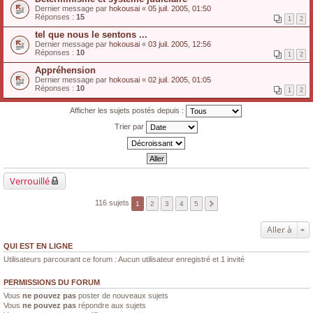
Dernier message par
hokousai
«
05 juil. 2005, 01:50
Réponses :
15
1
2
tel que nous le sentons ...
Dernier message par
hokousai
«
03 juil. 2005, 12:56
Réponses :
10
1
2
Appréhension
Dernier message par
hokousai
«
02 juil. 2005, 01:05
Réponses :
10
1
2
Afficher les sujets postés depuis :
Trier par
Verrouillé
116 sujets
1
2
3
4
5
Aller à
QUI EST EN LIGNE
Utilisateurs parcourant ce forum : Aucun utilisateur enregistré et 1 invité
PERMISSIONS DU FORUM
Vous
ne pouvez pas
poster de nouveaux sujets
Vous
ne pouvez pas
répondre aux sujets