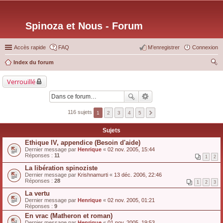
Spinoza et Nous - Forum
Accès rapide
FAQ
M’enregistrer
Connexion
Index du forum
ec
Verrouillé
her
ch
er
116 sujets
1
2
3
4
5
Sujets
Ethique IV, appendice (Besoin d'aide)
Dernier message par
Henrique
«
02 nov. 2005, 15:44
Réponses :
11
1
2
La libération spinoziste
Dernier message par
Krishnamurti
«
13 déc. 2006, 22:46
Réponses :
28
1
2
3
La vertu
Dernier message par
Henrique
«
02 nov. 2005, 01:21
Réponses :
9
En vrac (Matheron et roman)
Dernier message par
Henrique
«
01 nov. 2005, 19:53