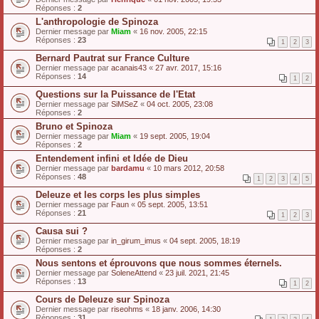
Réponses :
2
L'anthropologie de Spinoza
Dernier message par
Miam
«
16 nov. 2005, 22:15
Réponses :
23
1
2
3
Bernard Pautrat sur France Culture
Dernier message par
acanais43
«
27 avr. 2017, 15:16
Réponses :
14
1
2
Questions sur la Puissance de l'Etat
Dernier message par
SiMSeZ
«
04 oct. 2005, 23:08
Réponses :
2
Bruno et Spinoza
Dernier message par
Miam
«
19 sept. 2005, 19:04
Réponses :
2
Entendement infini et Idée de Dieu
Dernier message par
bardamu
«
10 mars 2012, 20:58
Réponses :
48
1
2
3
4
5
Deleuze et les corps les plus simples
Dernier message par
Faun
«
05 sept. 2005, 13:51
Réponses :
21
1
2
3
Causa sui ?
Dernier message par
in_girum_imus
«
04 sept. 2005, 18:19
Réponses :
2
Nous sentons et éprouvons que nous sommes éternels.
Dernier message par
SoleneAttend
«
23 juil. 2021, 21:45
Réponses :
13
1
2
Cours de Deleuze sur Spinoza
Dernier message par
riseohms
«
18 janv. 2006, 14:30
Réponses :
31