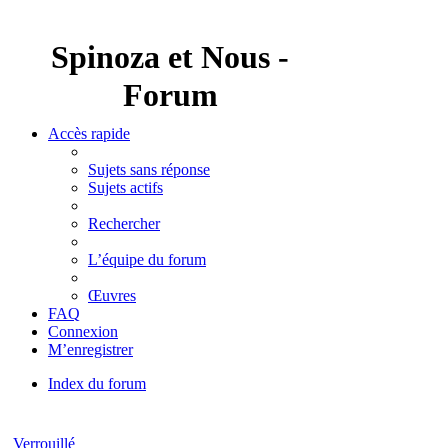
Spinoza et Nous -
Forum
Accès rapide
Sujets sans réponse
Sujets actifs
Rechercher
L’équipe du forum
Œuvres
FAQ
Connexion
M’enregistrer
Index du forum
Rechercher
Verrouillé