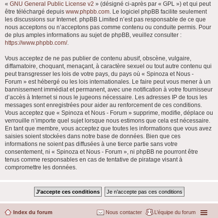
«
GNU General Public License v2
» (désigné ci-après par « GPL ») et qui peut
être téléchargé depuis
www.phpbb.com
. Le logiciel phpBB facilite seulement
les discussions sur Internet. phpBB Limited n’est pas responsable de ce que
nous acceptons ou n’acceptons pas comme contenu ou conduite permis. Pour
de plus amples informations au sujet de phpBB, veuillez consulter :
https://www.phpbb.com/
.
Vous acceptez de ne pas publier de contenu abusif, obscène, vulgaire,
diffamatoire, choquant, menaçant, à caractère sexuel ou tout autre contenu qui
peut transgresser les lois de votre pays, du pays où « Spinoza et Nous -
Forum » est hébergé ou les lois internationales. Le faire peut vous mener à un
bannissement immédiat et permanent, avec une notification à votre fournisseur
d’accès à Internet si nous le jugeons nécessaire. Les adresses IP de tous les
messages sont enregistrées pour aider au renforcement de ces conditions.
Vous acceptez que « Spinoza et Nous - Forum » supprime, modifie, déplace ou
verrouille n’importe quel sujet lorsque nous estimons que cela est nécessaire.
En tant que membre, vous acceptez que toutes les informations que vous avez
saisies soient stockées dans notre base de données. Bien que ces
informations ne soient pas diffusées à une tierce partie sans votre
consentement, ni « Spinoza et Nous - Forum », ni phpBB ne pourront être
tenus comme responsables en cas de tentative de piratage visant à
compromettre les données.
Index du forum
Nous contacter
L’équipe du forum