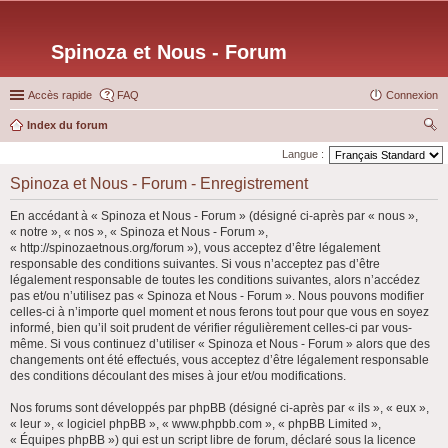
Spinoza et Nous - Forum
Accès rapide
FAQ
Connexion
Index du forum
ec
Langue :
her
Spinoza et Nous - Forum - Enregistrement
ch
En accédant à « Spinoza et Nous - Forum » (désigné ci-après par « nous »,
er
« notre », « nos », « Spinoza et Nous - Forum »,
« http://spinozaetnous.org/forum »), vous acceptez d’être légalement
responsable des conditions suivantes. Si vous n’acceptez pas d’être
légalement responsable de toutes les conditions suivantes, alors n’accédez
pas et/ou n’utilisez pas « Spinoza et Nous - Forum ». Nous pouvons modifier
celles-ci à n’importe quel moment et nous ferons tout pour que vous en soyez
informé, bien qu’il soit prudent de vérifier régulièrement celles-ci par vous-
même. Si vous continuez d’utiliser « Spinoza et Nous - Forum » alors que des
changements ont été effectués, vous acceptez d’être légalement responsable
des conditions découlant des mises à jour et/ou modifications.
Nos forums sont développés par phpBB (désigné ci-après par « ils », « eux »,
« leur », « logiciel phpBB », « www.phpbb.com », « phpBB Limited »,
« Équipes phpBB ») qui est un script libre de forum, déclaré sous la licence