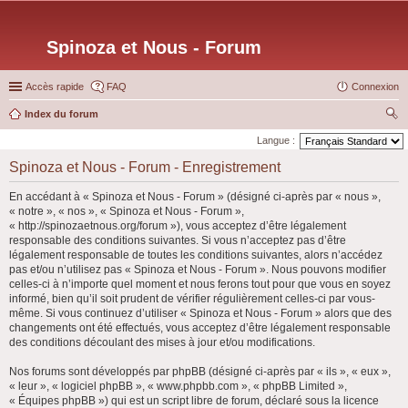
Spinoza et Nous - Forum
Accès rapide
FAQ
Connexion
Index du forum
ec
Langue :
her
Spinoza et Nous - Forum - Enregistrement
ch
En accédant à « Spinoza et Nous - Forum » (désigné ci-après par « nous »,
er
« notre », « nos », « Spinoza et Nous - Forum »,
« http://spinozaetnous.org/forum »), vous acceptez d’être légalement
responsable des conditions suivantes. Si vous n’acceptez pas d’être
légalement responsable de toutes les conditions suivantes, alors n’accédez
pas et/ou n’utilisez pas « Spinoza et Nous - Forum ». Nous pouvons modifier
celles-ci à n’importe quel moment et nous ferons tout pour que vous en soyez
informé, bien qu’il soit prudent de vérifier régulièrement celles-ci par vous-
même. Si vous continuez d’utiliser « Spinoza et Nous - Forum » alors que des
changements ont été effectués, vous acceptez d’être légalement responsable
des conditions découlant des mises à jour et/ou modifications.
Nos forums sont développés par phpBB (désigné ci-après par « ils », « eux »,
« leur », « logiciel phpBB », « www.phpbb.com », « phpBB Limited »,
« Équipes phpBB ») qui est un script libre de forum, déclaré sous la licence