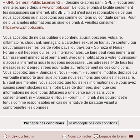
«
GNU General Public License v2
» (désigné ci-après par « GPL ») et qui peut
être téléchargé depuis
www.phpbb.com
. Le logiciel phpBB facilite seulement
les discussions sur Internet. phpBB Limited n’est pas responsable de ce que
nous acceptons ou n’acceptons pas comme contenu ou conduite permis. Pour
de plus amples informations au sujet de phpBB, veuillez consulter :
https://www.phpbb.com/
.
Vous acceptez de ne pas publier de contenu abusif, obscène, vulgaire,
diffamatoire, choquant, menaçant, à caractère sexuel ou tout autre contenu qui
peut transgresser les lois de votre pays, du pays où « Spinoza et Nous -
Forum » est hébergé ou les lois internationales. Le faire peut vous mener à un
bannissement immédiat et permanent, avec une notification à votre fournisseur
d’accès à Internet si nous le jugeons nécessaire. Les adresses IP de tous les
messages sont enregistrées pour aider au renforcement de ces conditions.
Vous acceptez que « Spinoza et Nous - Forum » supprime, modifie, déplace ou
verrouille n’importe quel sujet lorsque nous estimons que cela est nécessaire.
En tant que membre, vous acceptez que toutes les informations que vous avez
saisies soient stockées dans notre base de données. Bien que ces
informations ne soient pas diffusées à une tierce partie sans votre
consentement, ni « Spinoza et Nous - Forum », ni phpBB ne pourront être
tenus comme responsables en cas de tentative de piratage visant à
compromettre les données.
Index du forum
Nous contacter
L’équipe du forum