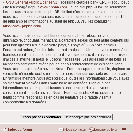
«
GNU General Public License v2
» (désigné ci-après par « GPL ») et qui peut
être téléchargé depuis
www.phpbb.com
. Le logiciel phpBB facilite seulement
les discussions sur Internet. phpBB Limited n’est pas responsable de ce que
nous acceptons ou n’acceptons pas comme contenu ou conduite permis. Pour
de plus amples informations au sujet de phpBB, veuillez consulter :
https://www.phpbb.com/
.
Vous acceptez de ne pas publier de contenu abusif, obscène, vulgaire,
diffamatoire, choquant, menaçant, à caractère sexuel ou tout autre contenu qui
peut transgresser les lois de votre pays, du pays où « Spinoza et Nous -
Forum » est hébergé ou les lois internationales. Le faire peut vous mener à un
bannissement immédiat et permanent, avec une notification à votre fournisseur
d’accès à Internet si nous le jugeons nécessaire. Les adresses IP de tous les
messages sont enregistrées pour aider au renforcement de ces conditions.
Vous acceptez que « Spinoza et Nous - Forum » supprime, modifie, déplace ou
verrouille n’importe quel sujet lorsque nous estimons que cela est nécessaire.
En tant que membre, vous acceptez que toutes les informations que vous avez
saisies soient stockées dans notre base de données. Bien que ces
informations ne soient pas diffusées à une tierce partie sans votre
consentement, ni « Spinoza et Nous - Forum », ni phpBB ne pourront être
tenus comme responsables en cas de tentative de piratage visant à
compromettre les données.
Index du forum
Nous contacter
L’équipe du forum