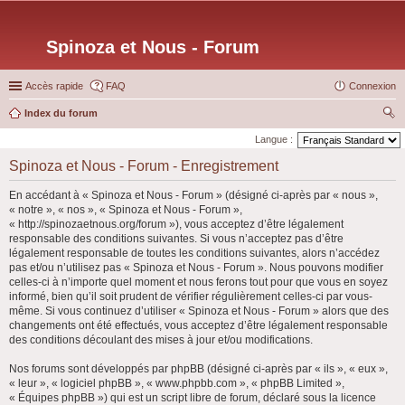
Spinoza et Nous - Forum
Accès rapide
FAQ
Connexion
Index du forum
ec
Langue :
her
Spinoza et Nous - Forum - Enregistrement
ch
En accédant à « Spinoza et Nous - Forum » (désigné ci-après par « nous »,
er
« notre », « nos », « Spinoza et Nous - Forum »,
« http://spinozaetnous.org/forum »), vous acceptez d’être légalement
responsable des conditions suivantes. Si vous n’acceptez pas d’être
légalement responsable de toutes les conditions suivantes, alors n’accédez
pas et/ou n’utilisez pas « Spinoza et Nous - Forum ». Nous pouvons modifier
celles-ci à n’importe quel moment et nous ferons tout pour que vous en soyez
informé, bien qu’il soit prudent de vérifier régulièrement celles-ci par vous-
même. Si vous continuez d’utiliser « Spinoza et Nous - Forum » alors que des
changements ont été effectués, vous acceptez d’être légalement responsable
des conditions découlant des mises à jour et/ou modifications.
Nos forums sont développés par phpBB (désigné ci-après par « ils », « eux »,
« leur », « logiciel phpBB », « www.phpbb.com », « phpBB Limited »,
« Équipes phpBB ») qui est un script libre de forum, déclaré sous la licence