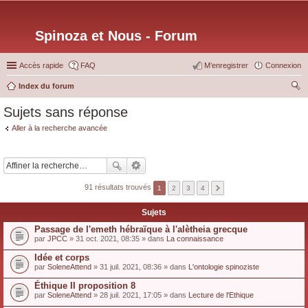
Spinoza et Nous - Forum
Accès rapide
FAQ
M’enregistrer
Connexion
Index du forum
ec
Sujets sans réponse
her
Aller à la recherche avancée
ch
er
91 résultats trouvés
1
2
3
4
Sujets
Passage de l'emeth hébraïque à l'alètheia grecque
par
JPCC
» 31 oct. 2021, 08:35 » dans
La connaissance
Idée et corps
par
SoleneAttend
» 31 juil. 2021, 08:36 » dans
L'ontologie spinoziste
Éthique II proposition 8
par
SoleneAttend
» 28 juil. 2021, 17:05 » dans
Lecture de l'Ethique