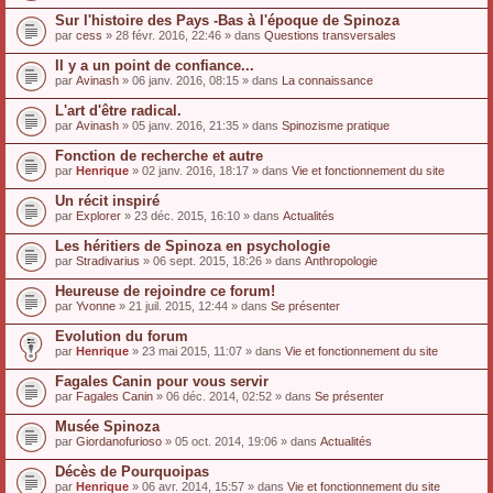
Sur l'histoire des Pays -Bas à l'époque de Spinoza
par
cess
» 28 févr. 2016, 22:46 » dans
Questions transversales
Il y a un point de confiance...
par
Avinash
» 06 janv. 2016, 08:15 » dans
La connaissance
L'art d'être radical.
par
Avinash
» 05 janv. 2016, 21:35 » dans
Spinozisme pratique
Fonction de recherche et autre
par
Henrique
» 02 janv. 2016, 18:17 » dans
Vie et fonctionnement du site
Un récit inspiré
par
Explorer
» 23 déc. 2015, 16:10 » dans
Actualités
Les héritiers de Spinoza en psychologie
par
Stradivarius
» 06 sept. 2015, 18:26 » dans
Anthropologie
Heureuse de rejoindre ce forum!
par
Yvonne
» 21 juil. 2015, 12:44 » dans
Se présenter
Evolution du forum
par
Henrique
» 23 mai 2015, 11:07 » dans
Vie et fonctionnement du site
Fagales Canin pour vous servir
par
Fagales Canin
» 06 déc. 2014, 02:52 » dans
Se présenter
Musée Spinoza
par
Giordanofurioso
» 05 oct. 2014, 19:06 » dans
Actualités
Décès de Pourquoipas
par
Henrique
» 06 avr. 2014, 15:57 » dans
Vie et fonctionnement du site