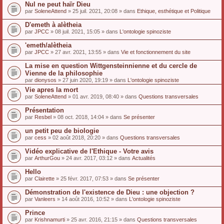
Nul ne peut haïr Dieu
par
SoleneAttend
» 25 juil. 2021, 20:08 » dans
Ethique, esthétique et Politique
D'emeth à alètheia
par
JPCC
» 08 juil. 2021, 15:05 » dans
L'ontologie spinoziste
'emeth/alètheia
par
JPCC
» 27 avr. 2021, 13:55 » dans
Vie et fonctionnement du site
La mise en question Wittgensteinnienne et du cercle de
Vienne de la philosophie
par
dionysos
» 27 juin 2020, 19:19 » dans
L'ontologie spinoziste
Vie apres la mort
par
SoleneAttend
» 01 avr. 2019, 08:40 » dans
Questions transversales
Présentation
par
Resbel
» 08 oct. 2018, 14:04 » dans
Se présenter
un petit peu de biologie
par
cess
» 02 août 2018, 20:20 » dans
Questions transversales
Vidéo explicative de l'Ethique - Votre avis
par
ArthurGou
» 24 avr. 2017, 03:12 » dans
Actualités
Hello
par
Clairette
» 25 févr. 2017, 07:53 » dans
Se présenter
Démonstration de l'existence de Dieu : une objection ?
par
Vanleers
» 14 août 2016, 10:52 » dans
L'ontologie spinoziste
Prince
par
Krishnamurti
» 25 avr. 2016, 21:15 » dans
Questions transversales