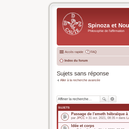
Spinoza et No
Philosophie de l'affirmation
Accès rapide
FAQ
Index du forum
Sujets sans réponse
Aller à la recherche avancée
SUJETS
Passage de l'emeth hébraïque à 
par
JPCC
» 31 oct. 2021, 08:35 » dans
L
Idée et corps