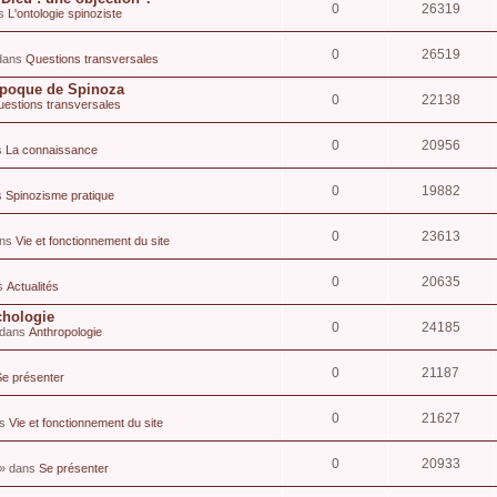
0
26319
ns
L'ontologie spinoziste
0
26519
 dans
Questions transversales
'époque de Spinoza
0
22138
estions transversales
0
20956
s
La connaissance
0
19882
s
Spinozisme pratique
0
23613
ans
Vie et fonctionnement du site
0
20635
ns
Actualités
chologie
0
24185
» dans
Anthropologie
0
21187
Se présenter
0
21627
ns
Vie et fonctionnement du site
0
20933
 » dans
Se présenter