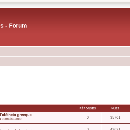
us - Forum
RÉPONSES
VUES
l'alètheia grecque
0
35701
a connaissance
0
42621