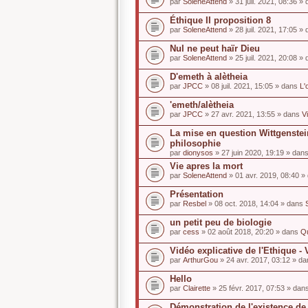
par
SoleneAttend
» 31 juil. 2021, 08:36 »
Éthique II proposition 8
par
SoleneAttend
» 28 juil. 2021, 17:05 »
Nul ne peut haïr Dieu
par
SoleneAttend
» 25 juil. 2021, 20:08 »
D'emeth à alètheia
par
JPCC
» 08 juil. 2021, 15:05 » dans
L'
'emeth/alètheia
par
JPCC
» 27 avr. 2021, 13:55 » dans
V
La mise en question Wittgenstei
philosophie
par
dionysos
» 27 juin 2020, 19:19 » dan
Vie apres la mort
par
SoleneAttend
» 01 avr. 2019, 08:40 
Présentation
par
Resbel
» 08 oct. 2018, 14:04 » dans
un petit peu de biologie
par
cess
» 02 août 2018, 20:20 » dans
Qu
Vidéo explicative de l'Ethique - 
par
ArthurGou
» 24 avr. 2017, 03:12 » d
Hello
par
Clairette
» 25 févr. 2017, 07:53 » dan
Démonstration de l'existence de 