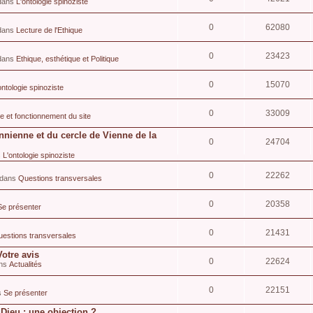
 dans
L'ontologie spinoziste
0
62080
 dans
Lecture de l'Ethique
0
23423
 dans
Ethique, esthétique et Politique
0
15070
ontologie spinoziste
0
33009
ie et fonctionnement du site
nnienne et du cercle de Vienne de la
0
24704
s
L'ontologie spinoziste
0
22262
» dans
Questions transversales
0
20358
Se présenter
0
21431
estions transversales
Votre avis
0
22624
ans
Actualités
0
22151
s
Se présenter
Dieu : une objection ?