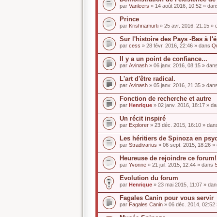
par
Vanleers
» 14 août 2016, 10:52 » da
Prince
par
Krishnamurti
» 25 avr. 2016, 21:15 »
Sur l'histoire des Pays -Bas à l
par
cess
» 28 févr. 2016, 22:46 » dans
Qu
Il y a un point de confiance...
par
Avinash
» 06 janv. 2016, 08:15 » dan
L'art d'être radical.
par
Avinash
» 05 janv. 2016, 21:35 » dan
Fonction de recherche et autre
par
Henrique
» 02 janv. 2016, 18:17 » d
Un récit inspiré
par
Explorer
» 23 déc. 2015, 16:10 » da
Les héritiers de Spinoza en psy
par
Stradivarius
» 06 sept. 2015, 18:26 
Heureuse de rejoindre ce forum!
par
Yvonne
» 21 juil. 2015, 12:44 » dans
Evolution du forum
par
Henrique
» 23 mai 2015, 11:07 » da
Fagales Canin pour vous servir
par
Fagales Canin
» 06 déc. 2014, 02:52