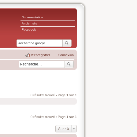
Documentation
Ancien site
Facebook
M’enregistrer
Connexion
0 résultat trouvé • Page
1
sur
1
0 résultat trouvé • Page
1
sur
1
Aller à