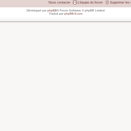
Nous contacter
L’équipe du forum
Supprimer les 
Développé par
phpBB
® Forum Software © phpBB Limited
Traduit par
phpBB-fr.com