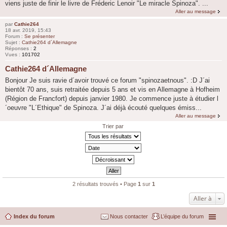
viens juste de finir le livre de Fréderic Lenoir "Le miracle Spinoza". ...
Aller au message
par
Cathie264
18 avr. 2019, 15:43
Forum :
Se présenter
Sujet :
Cathie264 d´Allemagne
Réponses :
2
Vues :
101702
Cathie264 d´Allemagne
Bonjour Je suis ravie d´avoir trouvé ce forum "spinozaetnous". :D J´ai
bientôt 70 ans, suis retraitée depuis 5 ans et vis en Allemagne à Hofheim
(Région de Francfort) depuis janvier 1980. Je commence juste à étudier l
´oeuvre "L´Ethique" de Spinoza. J´ai déjà écouté quelques émiss...
Aller au message
Trier par
2 résultats trouvés • Page
1
sur
1
Aller à
Index du forum
Nous contacter
L’équipe du forum