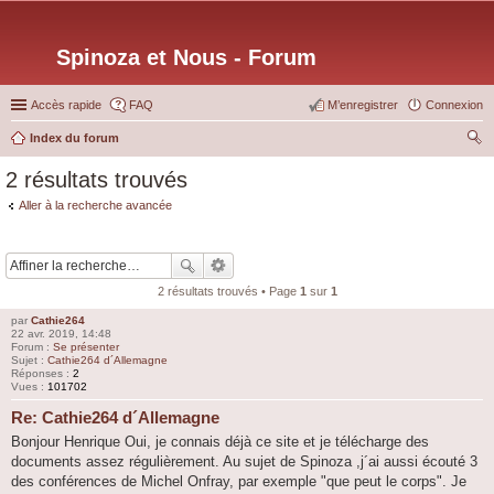
Spinoza et Nous - Forum
Accès rapide
FAQ
M’enregistrer
Connexion
Index du forum
ec
2 résultats trouvés
her
Aller à la recherche avancée
ch
er
2 résultats trouvés • Page
1
sur
1
par
Cathie264
22 avr. 2019, 14:48
Forum :
Se présenter
Sujet :
Cathie264 d´Allemagne
Réponses :
2
Vues :
101702
Re: Cathie264 d´Allemagne
Bonjour Henrique Oui, je connais déjà ce site et je télécharge des
documents assez régulièrement. Au sujet de Spinoza ,j´ai aussi écouté 3
des conférences de Michel Onfray, par exemple "que peut le corps". Je