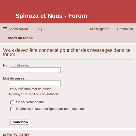
Spinoza et Nous - Forum
Accès rapide
FAQ
M’enregistrer
Connexion
Index du forum
ec
Vous devez être connecté pour citer des messages dans ce
her
forum.
ch
Nom d’utilisateur :
er
Mot de passe :
J’ai oublié mon mot de passe
Renvoyer l’e-mail de confirmation
Se souvenir de moi
Cacher mon statut en ligne pour cette session
M’ENREGISTRER