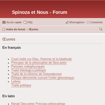
Spinoza et Nous - Forum
Accès rapide
FAQ
M’enregistrer
Connexion
Index du forum
Œuvres
ec
Œuvres
her
ch
En français
er
Court traité sur Dieu, l'homme et la béatitude
Principes de la philosophie de Descartes
Pensées métaphysiques
Traité théologico-politique
Traité de la réforme de l'entendement
Éthique démontrée suivant l'ordre géométrique
Lettres
Traité politique
En latin
Renati Descartes Principia philosophiae