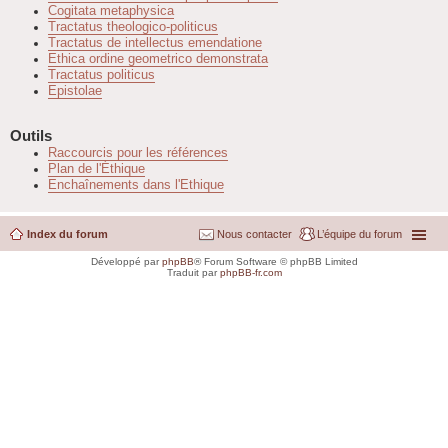
Cogitata metaphysica
Tractatus theologico-politicus
Tractatus de intellectus emendatione
Ethica ordine geometrico demonstrata
Tractatus politicus
Epistolae
Outils
Raccourcis pour les références
Plan de l'Éthique
Enchaînements dans l'Ethique
Index du forum
Nous contacter
L’équipe du forum
Développé par
phpBB
® Forum Software © phpBB Limited
Traduit par
phpBB-fr.com