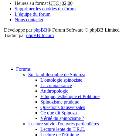
Heures au format
UTC+02:00
Supprimer les cookies du forum
L’équipe du forum
Nous contacter
Développé par
phpBB
® Forum Software © phpBB Limited
Traduit par
phpBB-fr.com
Forums
Sur la philosophie de Spinoza
L'ontologie spinoziste
La connaissance
Anthropologie
Ethique, esthétique et Politique
Spinozisme pratique
Questions transversales
Ce que dit Spinoza
Vérité du spinozisme ?
Lecture suivie d'oeuvres particulières
Lecture lente du T.R.E.
Lecture de l'Ethique