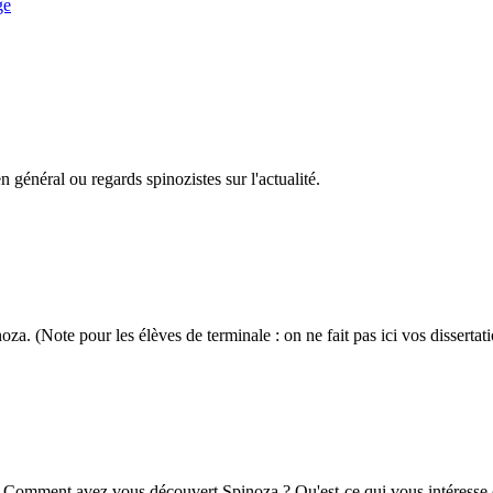
ge
n général ou regards spinozistes sur l'actualité.
a. (Note pour les élèves de terminale : on ne fait pas ici vos dissertati
? Comment avez vous découvert Spinoza ? Qu'est-ce qui vous intéresse ch