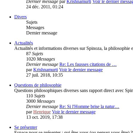
Dernier message
par
Krishnamurti
Voir le dernier messa
24 déc. 2011, 01:24
Divers
Sujets
Messages
Dernier message
Actualités
Actualités et informations diverses sur Spinoza, la philosophie e
87
Sujets
1020
Messages
Dernier message
Re: Les fausses citations de …
par
Krishnamurti
Voir le dernier message
27 juil. 2018, 10:35
Questions de philosophie
Questions philosophiques diverses sans rapport direct avec Spinoz
110
Sujets
3000
Messages
Dernier message
Re: Si l'Homme brise la natur…
par
Henrique
Voir le dernier message
13 oct. 2019, 17:38
Se présenter
Espace pour se présenter : qui êtes vous (ou pensez vous être) 