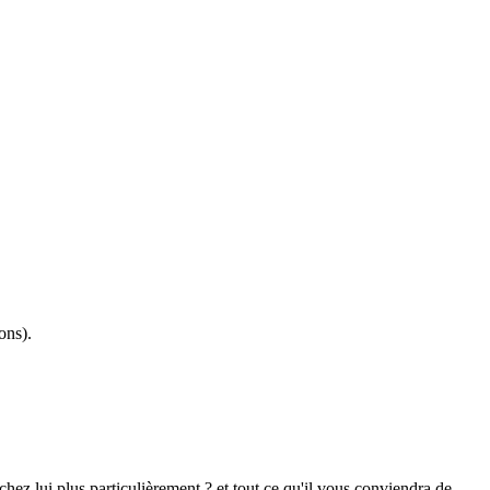
ons).
ez lui plus particulièrement ? et tout ce qu'il vous conviendra de