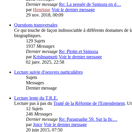
Dernier message
Re: La pensée de Spinoza en d…
par
Henrique
Voir le dernier message
29 nov. 2018, 00:09
Questions transversales
Ce qui touche de façon indissociable à différents domaines de 
biographiques.
129
Sujets
1937
Messages
Dernier message
Re: Plotin et Spinoza
par
Krishnamurti
Voir le dernier message
02 janv. 2025, 22:58
Lecture suivie d'oeuvres particulières
Sujets
Messages
Dernier message
Lecture lente du T.R.E.
Lecture pas à pas du
Traité de la Réforme de l'Entendement
. Ut
12
Sujets
246
Messages
Dernier message
Re: Paragraphe 59. Sur la fic…
par
Joice
Voir le dernier message
20 juin 2015, 07:50