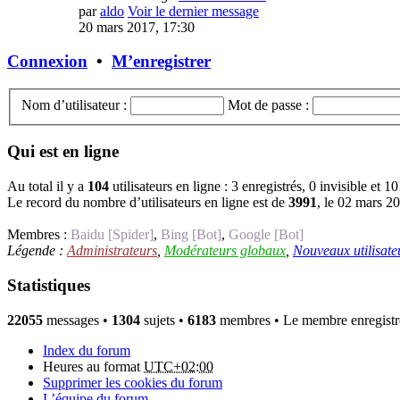
par
aldo
Voir le dernier message
20 mars 2017, 17:30
Connexion
•
M’enregistrer
Nom d’utilisateur :
Mot de passe :
Qui est en ligne
Au total il y a
104
utilisateurs en ligne : 3 enregistrés, 0 invisible et 1
Le record du nombre d’utilisateurs en ligne est de
3991
, le 02 mars 2
Membres :
Baidu [Spider]
,
Bing [Bot]
,
Google [Bot]
Légende :
Administrateurs
,
Modérateurs globaux
,
Nouveaux utilisate
Statistiques
22055
messages •
1304
sujets •
6183
membres • Le membre enregistré 
Index du forum
Heures au format
UTC+02:00
Supprimer les cookies du forum
L’équipe du forum