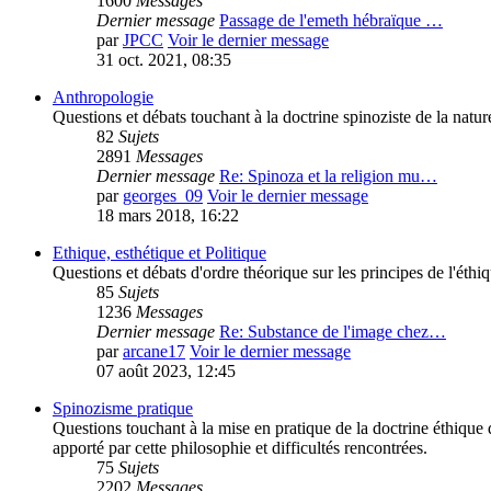
1600
Messages
Dernier message
Passage de l'emeth hébraïque …
par
JPCC
Voir le dernier message
31 oct. 2021, 08:35
Anthropologie
Questions et débats touchant à la doctrine spinoziste de la natur
82
Sujets
2891
Messages
Dernier message
Re: Spinoza et la religion mu…
par
georges_09
Voir le dernier message
18 mars 2018, 16:22
Ethique, esthétique et Politique
Questions et débats d'ordre théorique sur les principes de l'éthi
85
Sujets
1236
Messages
Dernier message
Re: Substance de l'image chez…
par
arcane17
Voir le dernier message
07 août 2023, 12:45
Spinozisme pratique
Questions touchant à la mise en pratique de la doctrine éthiqu
apporté par cette philosophie et difficultés rencontrées.
75
Sujets
2202
Messages